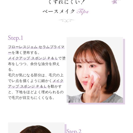
くずれにくい！
ベースメイク
フローレスジェム セラムプライマ
ー
を薄く塗布する。
メイクアップ スポンジ Ｐ＆Ｌ
で塗
布をしつつ、余分な油分を抑え
る。
毛穴が気になる部分は、毛穴の上
でレ点を描くように細かく
メイク
アップ スポンジ Ｐ＆Ｌ
を動かす
と、下地をほどよく埋められるの
で毛穴が目立ちにくくなる。