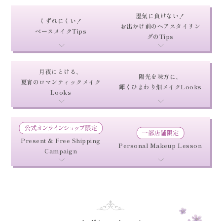
湿気に負けない！
くずれにくい！
お出かけ前のヘアスタイリン
ベースメイクTips
グのTips
月夜にとける、
陽光を味方に、
夏宵のロマンティックメイク
輝くひまわり畑メイクLooks
Looks
Present & Free Shipping
Personal Makeup Lesson
Campaign