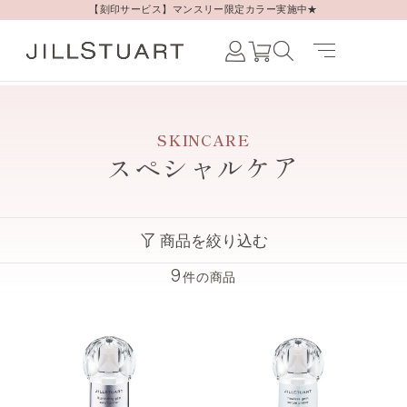
【刻印サービス】マンスリー限定カラー実施中★
Japanese /
JAPAN
English /
SKINCARE
JAPAN
スペシャルケア
Korean /
JAPAN
商品を絞り込む
9
件の商品
すべての商品
クレンジング
洗顔
ローション