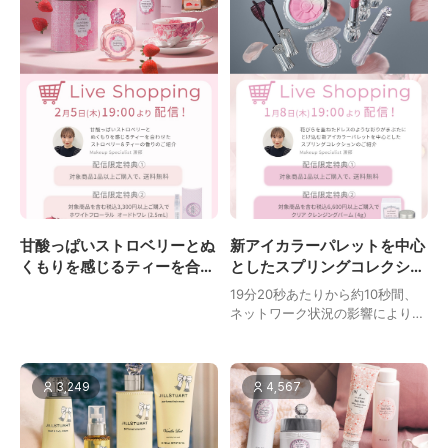
甘酸っぱいストロベリーとぬ
新アイカラーパレットを中心
くもりを感じるティーを合わ
としたスプリングコレクショ
せたストロベリー&ティーの
ンのご紹介
19分20秒あたりから約10秒間、
香りのご紹介
ネットワーク状況の影響により、
映像に一部乱れが生じておりま
す。あらかじめご了承ください。
3,249
4,567