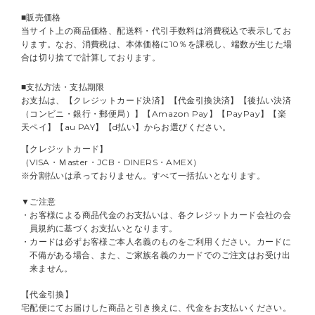
■販売価格
当サイト上の商品価格、配送料・代引手数料は消費税込で表示してお
ります。なお、消費税は、本体価格に10％を課税し、端数が生じた場
合は切り捨てで計算しております。
■支払方法・支払期限
お支払は、【クレジットカード決済】【代金引換決済】【後払い決済
（コンビニ・銀行・郵便局）】【Amazon Pay】【PayPay】【楽
天ペイ】【au PAY】【d払い】からお選びください。
【クレジットカード】
（VISA・Ｍaster・JCB・DINERS・AMEX）
※分割払いは承っておりません。すべて一括払いとなります。
▼ご注意
・お客様による商品代金のお支払いは、各クレジットカード会社の会
員規約に基づくお支払いとなります。
・カードは必ずお客様ご本人名義のものをご利用ください。カードに
不備がある場合、また、ご家族名義のカードでのご注文はお受け出
来ません。
【代金引換】
宅配便にてお届けした商品と引き換えに、代金をお支払いください。