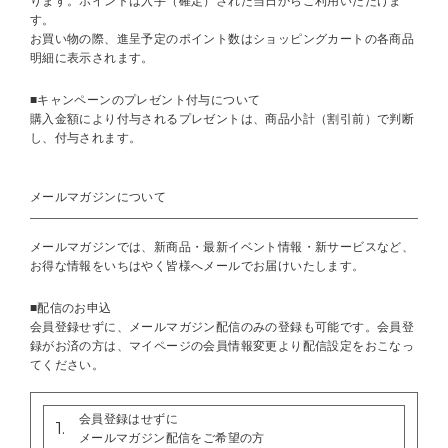
ります。ポイントは入手（確定）された当日からご利用いただけま
す。
お買い物の際、進呈予定のポイント数はショッピングカートの各商品
明細に表示されます。
■キャンペーンのプレゼント付与について
購入金額により付与されるプレゼントは、商品小計（割引前）で判断
し、付与されます。
メールマガジンについて
メールマガジンでは、新商品・最新イベント情報・新サービスなど、
お得な情報をいちはやく皆様へメールでお届けいたします。
■配信のお申込
会員登録せずに、メールマガジン配信のみの登録も可能です。会員登
録がお済の方は、マイページの会員情報変更より配信設定をおこなっ
てください。
会員登録はせずに
1.
メールマガジン配信をご希望の方