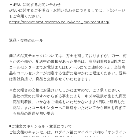
▼d払いに関するお問い合わせ
d払いに関するご不明点・お問い合わせにつきましては、下記ページ
もご利用ください。
https://service.smt.docomo.ne.jp/keitai_payment/faq/
返品・交換のルール
商品の品質チェックについては、万全を期しておりますが、万一、何
らかの不備や、配送中の破損があった場合は、商品到着後8日以内に
コールセンターまでお電話またはEメールにてご連絡のうえ、当該商
品をコールセンターが指定する住所に速やかにご返送ください。送料
は当社負担で、良品と交換させていただきます。
※次の場合の交換はお受けいたしかねますので、ご了承ください。
当社の責めに帰すべからざる事由により、キズや破損が生じた商品
商品到着後、いかなるご連絡もいただかないまま9日以上経過した
商品。またコールセンターへご連絡をいただいてから15日を過ぎて
も商品の返送が無い場合
■ご注文のキャンセル・変更について
ご注文後のキャンセルは、ログイン後にマイページ内の「オンライン