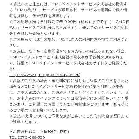
※後払いのご注文には、GMOペイメントサービス株式会社の提供す
る「GMO後払い」サービスが適用され、サービスの範囲内で個人情
報を提供し、代金債権を譲渡します。
※ご利用限度額は累計残高で55,000円（税込）までです（「GMO後
払い」サービスご利用分も含まれます）。他店での同サービスご利用
分も合算した金額となります。
※ご利用者が未成年の場合、法定代理人の利用同意を得てご利用くだ
さい。
※お支払い期日を一定期間過ぎてもお支払いの確認がとれない場合、
GMOペイメントサービス株式会社の回収事務手数料が加算されま
す。詳細はGMOペイメントサービス株式会社のサイトをご確認くだ
さい。
https://www.gmo-ps.com/customer/
※高額のご注文の場合・短期間の内に繰り返し複数のご注文をされた
場合などGMOペイメントサービス株式会社が必要と判断した場合
は、ご本人確認のため、ご連絡させていただくことがございます。 ま
た、お申込みのタイミングによっては決済確定にお時間をいただく場
合があり、ご希望日にお届けできない可能性がございます。あらかじ
めご了承のほどお願いいたします。
※後払い決済についてご不明な点がございましたらお問合せ窓口まで
ご連絡ください。
▼お問合せ窓口（平日10時～17時）
TEL:0570-666-350