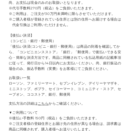
尚、お支払は現金のみのお取扱いとなります。
※代引手数料270円（税込）をご負担いただきます。
※ご利用は、ご注文が30万円未満時に限らさせていただけます。
※ご購入者様が登録されている住所とは別の住所へお届けする場合は
代金引換はご利用いただけません。
【後払い決済】
（コンビニ・銀行・郵便局）
「後払い決済(コンビニ・銀行・郵便局)」は商品の到着を確認してか
ら、「コンビニエンスストア」「銀行」「郵便局」で後払いできる安
心・簡単な決済方法です。商品に同梱されている払込用紙の記載事項
に従って、発行日から14日以内にお支払いください。尚、銀行振込の
場合のみ、振込手数料（実費）をお客様にてご負担ください。
お取扱い一覧
ローソン、ファミリーマート、セブンイレブン、デイリーヤマザキ、
ミニストップ、ポプラ、セイコーマート、コミュニティ・ストア、セ
ーブオン、ココストア、銀行、郵便局
支払方法の詳細は
こちら
からご確認ください。
▼ご利用について
※後払い手数料 150円（税込）をご負担いただきます。
※ご注文者様の登録住所とお届け先の住所が異なる場合は、請求書は
商品に同梱されず、購入者様へお送りいたします。