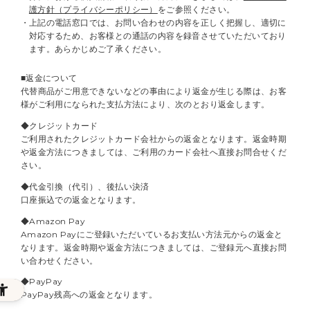
護方針（プライバシーポリシー）
をご参照ください。
上記の電話窓口では、お問い合わせの内容を正しく把握し、適切に
対応するため、お客様との通話の内容を録音させていただいており
ます。あらかじめご了承ください。
■返金について
代替商品がご用意できないなどの事由により返金が生じる際は、お客
様がご利用になられた支払方法により、次のとおり返金します。
◆クレジットカード
ご利用されたクレジットカード会社からの返金となります。返金時期
や返金方法につきましては、ご利用のカード会社へ直接お問合せくだ
さい。
◆代金引換（代引）、後払い決済
口座振込での返金となります。
◆Amazon Pay
Amazon Payにご登録いただいているお支払い方法元からの返金と
なります。返金時期や返金方法につきましては、ご登録元へ直接お問
い合わせください。
◆PayPay
PayPay残高への返金となります。