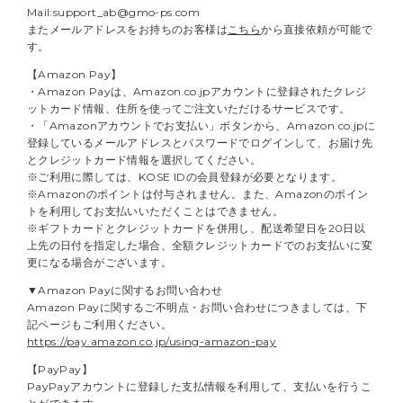
Mail:support_ab@gmo-ps.com
またメールアドレスをお持ちのお客様は
こちら
から直接依頼が可能で
す。
【Amazon Pay】
・Amazon Payは、Amazon.co.jpアカウントに登録されたクレジ
ットカード情報、住所を使ってご注文いただけるサービスです。
・「Amazonアカウントでお支払い」ボタンから、Amazon.co.jpに
登録しているメールアドレスとパスワードでログインして、お届け先
とクレジットカード情報を選択してください。
※ご利用に際しては、KOSE IDの会員登録が必要となります。
※Amazonのポイントは付与されません。また、Amazonのポイン
トを利用してお支払いいただくことはできません。
※ギフトカードとクレジットカードを併用し、配送希望日を20日以
上先の日付を指定した場合、全額クレジットカードでのお支払いに変
更になる場合がございます。
▼Amazon Payに関するお問い合わせ
Amazon Payに関するご不明点・お問い合わせにつきましては、下
記ページもご利用ください。
https://pay.amazon.co.jp/using-amazon-pay
【PayPay】
PayPayアカウントに登録した支払情報を利用して、支払いを行うこ