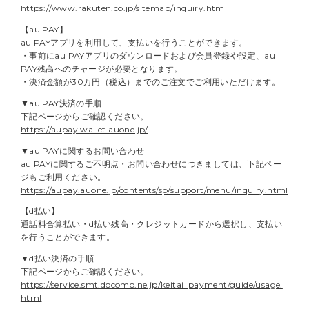
https://www.rakuten.co.jp/sitemap/inquiry.html
【au PAY】
au PAYアプリを利用して、支払いを行うことができます。
・事前にau PAYアプリのダウンロードおよび会員登録や設定、au
PAY残高へのチャージが必要となります。
・決済金額が30万円（税込）までのご注文でご利用いただけます。
▼au PAY決済の手順
下記ページからご確認ください。
https://aupay.wallet.auone.jp/
▼au PAYに関するお問い合わせ
au PAYに関するご不明点・お問い合わせにつきましては、下記ペー
ジもご利用ください。
https://aupay.auone.jp/contents/sp/support/menu/inquiry.html
【d払い】
通話料合算払い・d払い残高・クレジットカードから選択し、支払い
を行うことができます。
▼d払い決済の手順
下記ページからご確認ください。
https://service.smt.docomo.ne.jp/keitai_payment/guide/usage.
html