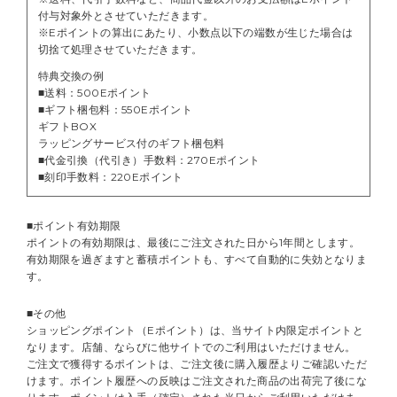
付与対象外とさせていただきます。
※Eポイントの算出にあたり、小数点以下の端数が生じた場合は
切捨て処理させていただきます。
特典交換の例
■送料：500Eポイント
■ギフト梱包料：550Eポイント
ギフトBOX
ラッピングサービス付のギフト梱包料
■代金引換（代引き）手数料：270Eポイント
■刻印手数料：220Eポイント
■ポイント有効期限
ポイントの有効期限は、最後にご注文された日から1年間とします。
有効期限を過ぎますと蓄積ポイントも、すべて自動的に失効となりま
す。
■その他
ショッピングポイント（Eポイント）は、当サイト内限定ポイントと
なります。店舗、ならびに他サイトでのご利用はいただけません。
ご注文で獲得するポイントは、ご注文後に購入履歴よりご確認いただ
けます。ポイント履歴への反映はご注文された商品の出荷完了後にな