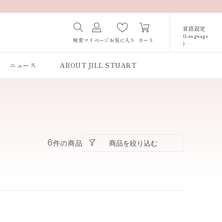
言語設定
(Language
カート
検索
マイページ
お気に入り
)
Japanese /
JAPAN
ニュース
ABOUT JILL STUART
English / JAPAN
Korean / JAPAN
6
商品を絞り込む
件の商品
すべての商品
アイカラー
マスカラ
アイライナー