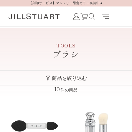
【刻印サービス】マンスリー限定カラー実施中★
Japanese /
JAPAN
English /
TOOLS
JAPAN
ブラシ
Korean /
JAPAN
商品を絞り込む
10
件の商品
すべての商品
ミラー
スポンジ/パフ/その他
ブロッティングペーパー