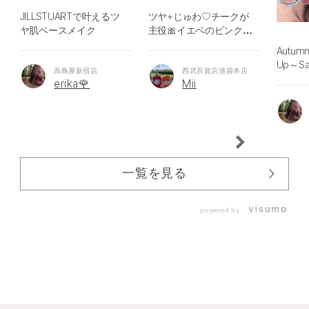
JILLSTUARTで叶えるツ
ツヤ+じゅわ♡チークが
ヤ肌ベースメイク
主役🎀イエベのピンクメ
イク🎀
Autumn
Up～Sa
高島屋新宿店
西武百貨店池袋本店
erika🌹
Mii
一覧を見る
powered by