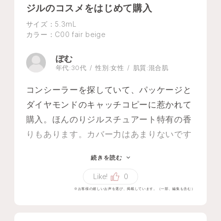
ジルのコスメをはじめて購入
サイズ：5.3mL
カラー：C00 fair beige
ぽむ
年代:
30代
性別:
女性
肌質:
混合肌
コンシーラーを探していて、パッケージと
ダイヤモンドのキャッチコピーに惹かれて
購入。ほんのりジルスチュアート特有の香
りもあります。カバー力はあまりないです
が、薄づきで肌に負担なく使えているよう
続きを読む
な気がします。コンシーラーとしては高い
Like!
0
かなと思いましたが、パッケージが可愛く
※お客様の嬉しいお声を選び、掲載しています。（一部、編集も含む）
て毎日使っていて気分が上がるので満足で
す。