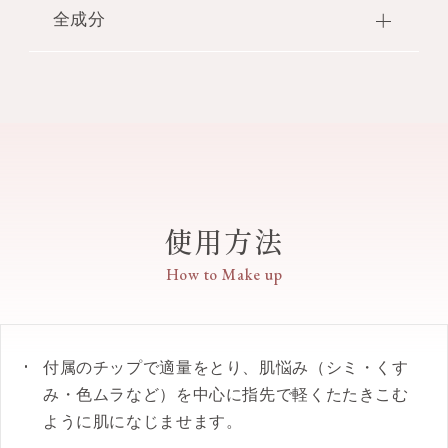
ある仕上がり。マットハイライトとしての使用も可
●保湿：ローズマリーエキス・ラベンダーオイル・
と宝石カットの彫刻を全体に施しています。マット
全成分
能です。補正カラーのC12は、赤みを抑え、ナチュ
アボカドオイル 配合
質感のボトルにも、アラベスクと宝石カットをあし
ラルにカバーします。
●ツヤ：グロウダイヤモンドパウダー 配合
らったデザインです。
シクロペンタシロキサン・水・タルク・BG・PEG－
●顔の部位によって塗り分けたり、重ねて使用した
グロウダイヤモンドパウダーはダイヤモンド末・マイカ・酸化チタンです。
9ポリジメチルシロキシエチルジメチコン・エタノ
りすることもできます。
●密着：スムースフィットパウダー 配合
ール・グリセリン・ジフェニルシロキシフェニルト
●みずみずしいのび広がりで、負担感のないつけ心
スムースフィットパウダーはラウロイルリシンです。
リメチコン・ジステアルジモニウムヘクトライト・
地です。
●化粧もち：モイスチュアホールドヴェール 配合
ラウリルPEG－9ポリジメチルシロキシエチルジメ
●クマやシミなどの肌悩みをしっかりとカバーしな
モイスチュアホールドヴェールはセスキオレイン酸ソルビタン・（アクリレーツ
チコン・セスキオレイン酸ソルビタン・アボカド
／ジメチコン）コポリマーです。
がら、肌なじみのよい使用感です。
油・アンズ核油・トコフェロール・ラベンダー油・
●グロウダイヤモンドパウダーを配合することで、
使用方法
ローズマリー葉エキス・（アクリレーツ／アクリル
自然なツヤがありながら、しっかりとカバー力のあ
酸エチルヘキシル／メタクリル酸ジメチコン）コポ
る仕上がりです。
How to Make up
リマー・（アクリレーツ／ジメチコン）コポリマ
●肌なじみのよいオイルを使用し、肌への密着感を
ー・イソステアリン酸ポリグリセリル－2・シロキ
アップすることで、均一な化粧膜が肌にフィット
クラゲ多糖体・ジメチコン・ステアラルコニウムヘ
し、美しい仕上がりが長時間続きます。
クトライト・ダイヤモンド末・トリエトキシカプリ
●パラベンフリー。
付属のチップで適量をとり、肌悩み（シミ・くす
リルシラン・ハイドロゲンジメチコン・ミネラルオ
●クリスタルフローラルブーケの香り。
み・色ムラなど）を中心に指先で軽くたたきこむ
イル・ラウロイルリシン・リンゴ酸ジイソステアリ
ように肌になじませます。
ル・塩化Na・水酸化Al・フェノキシエタノール・香
【カラー】
料・マイカ・酸化チタン・酸化鉄