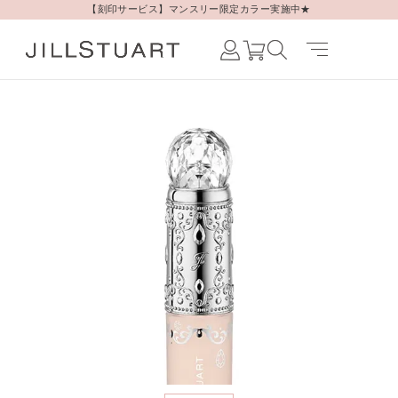
【刻印サービス】マンスリー限定カラー実施中★
Japanese /
JAPAN
English /
JAPAN
Korean /
JAPAN