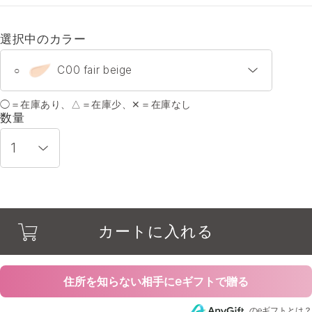
選択中のカラー
C00 fair beige
○
◯＝在庫あり、△＝在庫少、✕＝在庫なし
C00 fair beige
○
数量
C01 linen beige
○
C02 nude beige
○
カートに入れる
C03 sepia beige
○
C10 healthy pink
○
住所を知らない相手にeギフトで贈る
のeギフトとは？