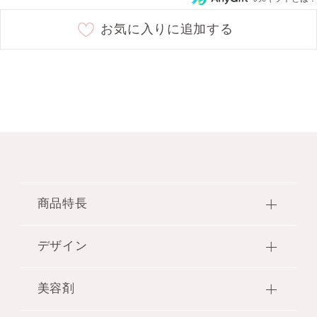
C11 fresh yellow
○
お気に入りに追加する
C12 pale green
○
商品特長
●顔の印象を決めるダイヤモンドゾーンに仕込ん
デザイン
で、明るい印象の“Glow Chiffon”肌に仕上げ、一人
一人のダイヤモンドを輝かせるカバータイプのコン
●キャップ上部にはダイヤモンドの透き通った輝き
シーラーに、新しい2色が仲間入り。
美容剤
をイメージしたクリアなドーム型の飾りをのせ、シ
●ベージュカラーのC00は、とても明るく透明感の
ルバーカラーのキャップ本体には、アラベスク模様