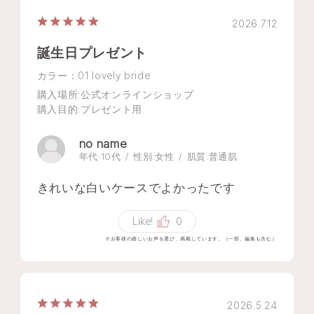
2026.7.12
誕生日プレゼント
カラー：01 lovely bride
購入場所
:公式オンラインショップ
購入目的
:プレゼント用
no name
年代:
10代
性別:
女性
肌質:
普通肌
きれいな白いケースでよかったです
Like!
0
※お客様の嬉しいお声を選び、掲載しています。（一部、編集も含む）
2026.5.24