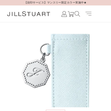
【刻印サービス】マンスリー限定カラー実施中★
Japanese /
JAPAN
English /
JAPAN
Korean /
JAPAN