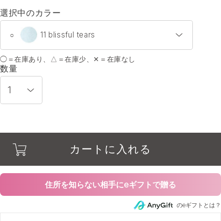
選択中のカラー
11 blissful tears
○
◯＝在庫あり、△＝在庫少、✕＝在庫なし
01 lovely bride
○
数量
05 jill girl
○
06 pure heroine
○
カートに入れる
09 berry juice
○
10 tea treats
○
住所を知らない相手にeギフトで贈る
のeギフトとは？
11 blissful tears
○