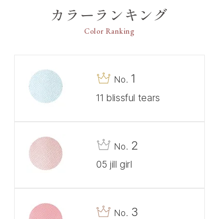
カラーランキング
クトし、安心して持ち運べる専用ケースに3つの新
色が登場。香りに合わせたり、気分や季節で変える
Color Ranking
など自由なコーディネイトを楽しめる6色展開で
す。
【デザイン】
1
No.
●エンブレムチャームが可憐に揺れるJILL STUARTら
しいデザインです。
11 blissful tears
【カラー】
11 blissful tears
幸せの涙をイメージしたピュアブルー
2
No.
05 jill girl
3
No.