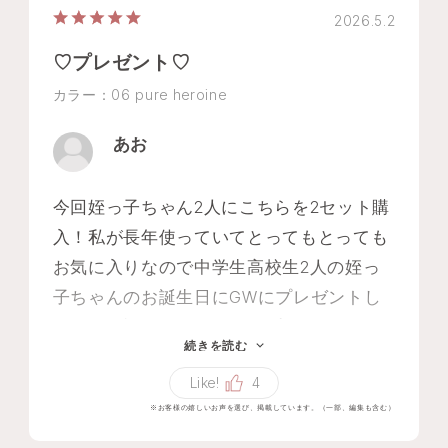
2026.5.2
♡プレゼント♡
カラー：06 pure heroine
あお
今回姪っ子ちゃん2人にこちらを2セット購
入！私が長年使っていてとってもとっても
お気に入りなので中学生高校生2人の姪っ
子ちゃんのお誕生日にGWにプレゼントし
ます🎁絶対喜んでもらえるプレゼントにな
続きを読む
ると思っています♡いつもありがとうござ
Like!
4
います♡ちなみにホワイトフローラルとス
※お客様の嬉しいお声を選び、掲載しています。（一部、編集も含む）
ノーが大好きです♡