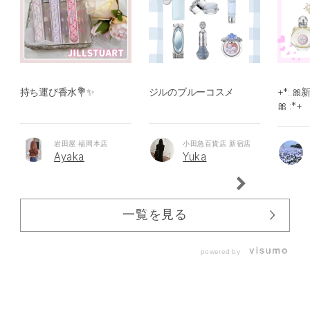
持ち運び香水💐✨
ジルのブルーコスメ
+*:.
🎀 :*+
岩田屋 福岡本店
小田急百貨店 新宿店
Ayaka
Yuka
一覧を見る
powered by