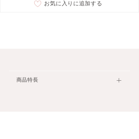
お気に入りに追加する
商品特長
気分や香りとのコーディネイトを楽しめる6つのカ
ラー。
香りを安心して持ち運べるローラーボール専用ケー
ス。
【商品特長】
●ガラスボトルのローラーボールをしっかりプロテ