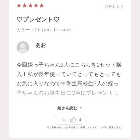
2026.5.2
♡プレゼント♡
カラー：06 pure heroine
あお
今回姪っ子ちゃん2人にこちらを2セット購
入！私が長年使っていてとってもとっても
お気に入りなので中学生高校生2人の姪っ
子ちゃんのお誕生日にGWにプレゼントし
ます🎁絶対喜んでもらえるプレゼントにな
続きを読む
ると思っています♡いつもありがとうござ
Like!
4
います♡ちなみにホワイトフローラルとス
※お客様の嬉しいお声を選び、掲載しています。（一部、編集も含む）
ノーが大好きです♡