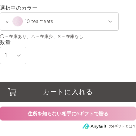
選択中のカラー
10 tea treats
○
◯＝在庫あり、△＝在庫少、✕＝在庫なし
01 lovely bride
○
数量
05 jill girl
○
06 pure heroine
○
カートに入れる
09 berry juice
○
10 tea treats
○
住所を知らない相手にeギフトで贈る
のeギフトとは？
11 blissful tears
○