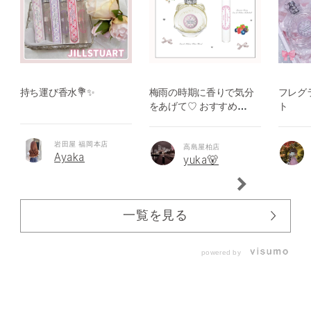
持ち運び香水💐✨
梅雨の時期に香りで気分
フレグ
をあげて♡ おすすめフ
ト
レグランスのご紹介
岩田屋 福岡本店
高島屋柏店
Ayaka
yuka🐻
一覧を見る
powered by