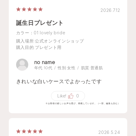
2026.7.12
誕生日プレゼント
カラー：01 lovely bride
購入場所
:公式オンラインショップ
購入目的
:プレゼント用
no name
年代:
10代
性別:
女性
肌質:
普通肌
きれいな白いケースでよかったです
Like!
0
※お客様の嬉しいお声を選び、掲載しています。（一部、編集も含む）
2026.5.24