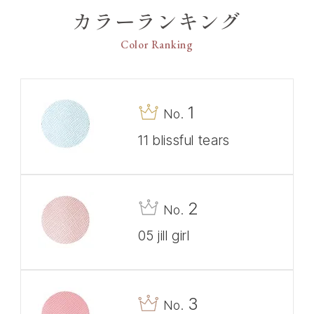
カラーランキング
クトし、安心して持ち運べる専用ケースに3つの新
色が登場。香りに合わせたり、気分や季節で変える
Color Ranking
など自由なコーディネイトを楽しめる6色展開で
す。
【デザイン】
1
No.
●エンブレムチャームが可憐に揺れるJILL STUARTら
しいデザインです。
11 blissful tears
【カラー】
10 tea treats
紅茶を楽しむご褒美タイムをイメージしたラベン
2
No.
ダー
05 jill girl
3
No.