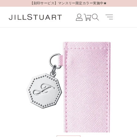
【刻印サービス】マンスリー限定カラー実施中★
Japanese /
JAPAN
English /
JAPAN
Korean /
JAPAN