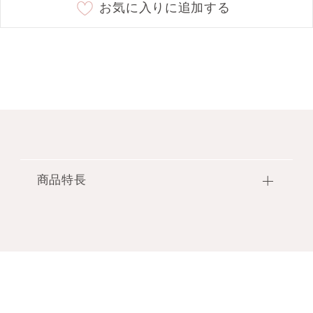
お気に入りに追加する
商品特長
気分や香りとのコーディネイトを楽しめる6つのカ
ラー。
香りを安心して持ち運べるローラーボール専用ケー
ス。
【商品特長】
●ガラスボトルのローラーボールをしっかりプロテ