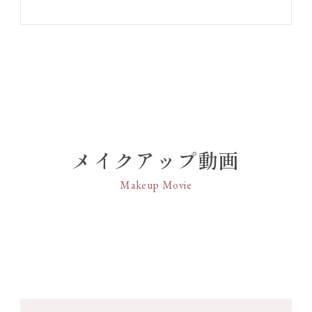
る均一な膜でロングラスティングを叶えます。
※エラ
スティックキープ成分は（ベヘン酸／エイコサン二酸）グリセリルです。
●ルージュ ケースはジュエリーを象徴的に見せるデ
ザイン。正面に大きなオーバル型の宝石をあしら
い、それぞれの宝石をイメージしたカラー展開で、
宝石を選ぶ楽しさを表現しています。
●アルコール（エチルアルコール）フリー、パラベ
ンフリー。
●クリスタルフローラルブーケの香り。
メイクアップ動画
※お好みのカラーの「ルージュ リップジュエル ジ
ェミーサテン」と「ルージュ ケース」を組み合わせ
Makeup Movie
てお楽しみいただける商品となっております。
「ルージュ リップジュエル ジェミーサテン」 単
品をご購入の場合、簡易的なフタのみ付属しており
ますので予めご了承ください。
ジェミーパーフェクション成分で宝石のような
純度の高い美発色と軽やかな塗り心地、上質なサテ
ンの質感を実現！