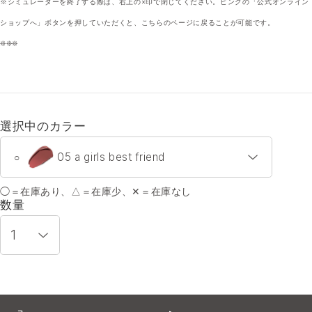
※シミュレーターを終了する際は、右上の×印で閉じてください。ピンクの「公式オンライン
ショップへ」ボタンを押していただくと、こちらのページに戻ることが可能です。
❊❊❊
選択中のカラー
05 a girls best friend
○
◯＝在庫あり、△＝在庫少、✕＝在庫なし
05 a girls best friend
○
数量
06 vvs yes
○
21 forever idol
○