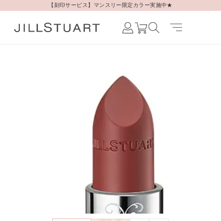
【刻印サービス】マンスリー限定カラー実施中★
Japanese /
JAPAN
English /
JAPAN
Korean /
JAPAN