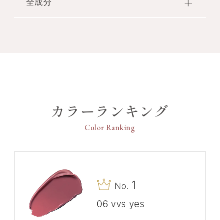
全成分
保湿：ローズマリーエキス・ラベンダーオイ
【商品特長】
ル・アボカドオイル 配合
●宝石のような純度の高い美発色と上質なサテンの
トリイソステアリン酸ポリグリセリル－2・ジフェ
色補正：ジェミーカラーコレクションパール
ように美しいツヤで、クラシックな唇へとみちびく
ニルジメチコン・トリエチルヘキサノイン・エチル
配合
リップ。
ヘキサン酸セチル・（エチレン／プロピレン）コポ
●NYで活躍するメイクアップアーティストFrankie
リマー・ナイロン－12・（ビニルジメチコン／ラウ
ジェミーカラーコレクションパールは酸化チタン・マイカです。
Boyd氏監修による全22色展開。ジュエリーを選ぶ
リルジメチコン）クロスポリマー・キャンデリラロ
基剤：ルビーパウダー 配合
ように楽しめる贅沢で遊び心のあるカラーバリエー
ウ・（ベヘン酸／エイコサン二酸）グリセリル・ト
ルビーパウダーはルビー末です。
ション。
リフルオロプロピルシクロペンタシロキサン・合成
カラーランキング
●ジェミーパーフェクション成分※を新たに配合。
ワックス・ジメチルシリル化シリカ・アボカド油・
無重力質感のようにするすると軽やかに伸び広がり
アンズ核油・トコフェロール・ラベンダー油・ロー
Color Ranking
パウダリーな仕上がりを叶えながら、宝石本来のよ
ズマリー葉エキス・BHT・DPG・ジメチコン・トリ
うな鮮やかな発色を実現しました。
イソステアリン酸イソプロピルチタン・トリフルオ
※ジェミーパーフェクシ
ロプロピルシクロテトラシロキサン・ハイドロゲン
ョン成分はトリフルオロプロピルシクロテトラシロキサン・トリフルオロプロピ
ジメチコン・ミネラルオイル・ルビー末・水酸化
ルシクロペンタシロキサンです。
●ジェミーカラーコレクションパールが唇の色を適
Al・炭酸Ca・香料・マイカ・酸化チタン・酸化鉄・
1
No.
度に補正、見たままのカラーを楽しめます。
黄4・赤202
●自社スティック口紅初配合のエラスティックキー
06 vvs yes
プ成分
により、密着感を高めながらも柔軟性のあ
※