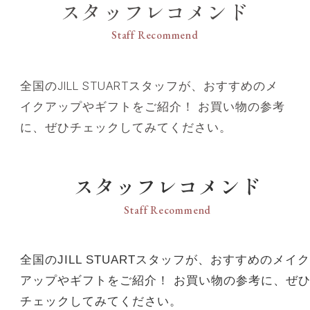
スタッフレコメンド
Staff Recommend
Frankie Boyd
NY、ヨーロッパのファッションウィークで世界のトップメイ
全国のJILL STUARTスタッフが、おすすめのメ
クアップアーティストのアシスタントとしてキャリアをスタ
イクアップやギフトをご紹介！ お買い物の参考
ート。国際的なステージでの編集作業を経て、カラーやメイ
に、ぜひチェックしてみてください。
クに対する斬新でモダンなアプローチを獲得した。現在15年
以上のキャリアを積み、顧客リストには有名ブランド、有名
人が数多く名を連ねている。
スタッフレコメンド
Staff Recommend
リップ 各カラーの詳細はこちら
全国のJILL STUARTスタッフが、おすすめのメイク
ルージュ ケース 各カラーの詳細はこちら
アップやギフトをご紹介！ お買い物の参考に、ぜ
チェックしてみてください。