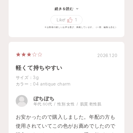
ていただきますと言ってくれたので翌日、
続きを読む
リップを持ってこの色に合うメイクをして
Like!
1
いただきました。マットなのに綺麗に発色
※お客様の嬉しいお声を選び、掲載しています。（一部、編集も含む）
して大人可愛い感じでした。リップが主役
なので少し控えめなメイクでしたが落とす
のがもったいないくらいとても綺麗にして
2026.1.20
いただきありがとうございました。
ちなみにケースが別売りだとは気付かなく
軽くて持ちやすい
あまりないみたいなので捜して買いたいと
サイズ：3g
思います。
カラー：04 antique charm
ぽちぽち
年代:
60代
性別:
女性
肌質:
乾性肌
お安かったので購入しました。年配の方も
使用されていてこの色がお薦めでしたので