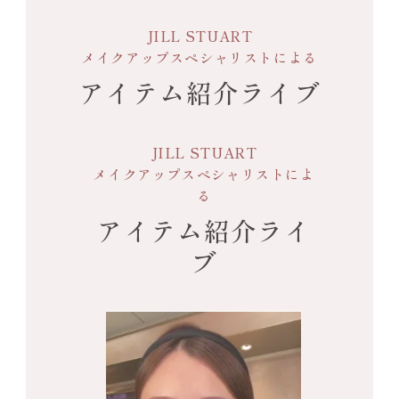
Point1
粉っぽさや負担感のない無重力質感
JILL STUART
メイクアップスペシャリストによる
Point2
純度の高いジュエリーのような色鮮やかな
アイテム紹介ライブ
美発色
Point3
ロングラスティング効果
JILL STUART
メイクアップスペシャリストによ
る
カラークリエイターからのメッセージ
アイテム紹介ライ
ブ
私は「リップは究極のファッションアクセサリ
ー」だと思っています。
自分の気分や服装に合わせたり、気持ちを明るく
したり、朝は控えめで夕方は大胆にすることもで
きる。
まさに、2021年春のリップトレンドは自由奔放に