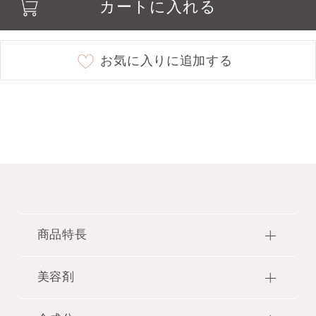
カートに入れる
23 sunset euphoria
○
25 wishing you
○
お気に入りに追加する
商品特長
まるでジュエリーを纏った時のような幸福感。
美容剤
無重力質感でサテンのツヤを叶える、美しい発色の
宝石リップ。