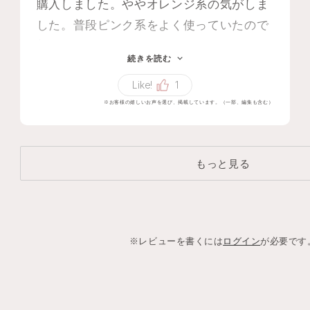
購入しました。ややオレンジ系の気がしま
した。普段ピンク系をよく使っていたので
新鮮かな？と思いました。伸びはあまりよ
続きを読む
くなく乾燥する方はリップクリームを使用
Like!
1
されたほうが良いかもしれません。私はて
※お客様の嬉しいお声を選び、掲載しています。（一部、編集も含む）
かてかしたクリームをつけています。
もっと見る
※レビューを書くには
ログイン
が必要です