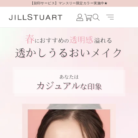
【刻印サービス】マンスリー限定カラー実施中★
Japanese /
JAPAN
English /
JAPAN
Korean /
JAPAN