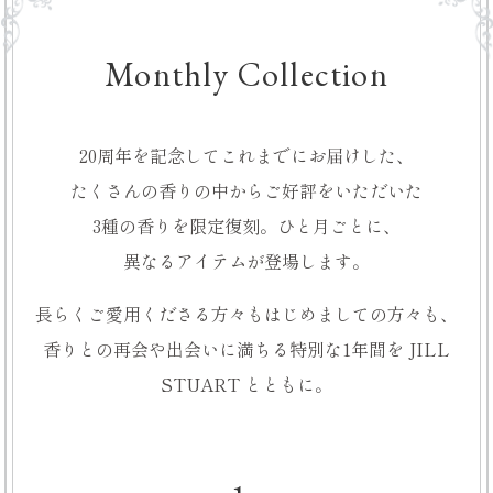
Monthly Collection
20周年を記念して
これまでにお届けした、
たくさんの香りの中から
ご好評をいただいた
3種の香りを限定復刻。
ひと月ごとに、
異なるアイテムが
登場します。
長らく
ご愛用くださる方々も
はじめましての方々も、
香りとの再会や
出会いに満ちる
特別な1年間を
JILL
STUART と
ともに。