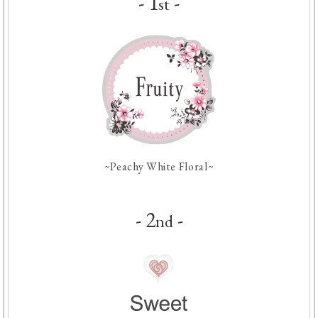
- 1
-
st
~Peachy White Floral~
- 2
-
nd