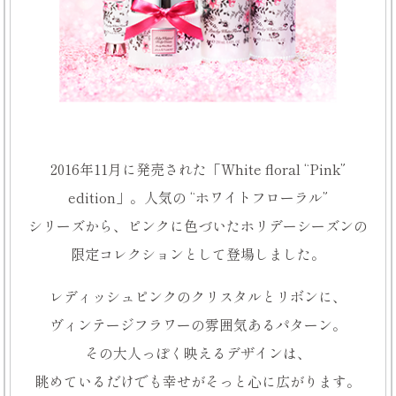
2016年11月に発売された
「White floral “Pink”
edition」。
人気の “ホワイトフローラル”
シリーズから、
ピンクに色づいた
ホリデーシーズンの
限定コレクションとして
登場しました。
レディッシュピンクの
クリスタルとリボンに、
ヴィンテージフラワーの
雰囲気ある
パターン。
その大人っぽく
映える
デザインは、
眺めているだけでも
幸せがそっと心に
広がります。