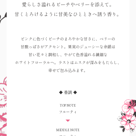
愛らしさ溢れる
ピーチやベリーを
添えて。
甘くとろけるように
甘美なひとときへ
誘う香り。
ピンクに色づく
ピーチのまろやかな
甘さに、
ベリーの
甘酸っぱさが
アクセント。
果実の
ジューシーな余韻は
甘い花々と調和し、
やがて色香溢れる
繊細な
ホワイトフローラルへ。
ラストはムスクが
深みをもたらし、
幸せで包み込みます。
◆ 香調 ◆
TOP NOTE
フルーティ
MIDDLE NOTE