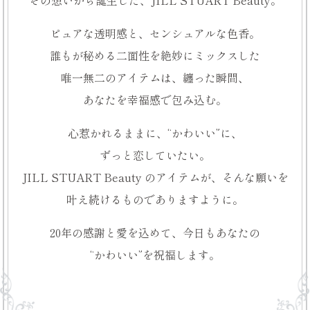
その想いから誕生した、
JILL STUART Beauty。
ピュアな透明感と、
センシュアルな色香。
誰もが秘める二面性を
絶妙にミックスした
唯一無二のアイテムは、
纏った瞬間、
あなたを幸福感で包み込む。
心惹かれるままに、
“かわいい”に、
ずっと恋していたい。
JILL STUART Beauty の
アイテムが、
そんな願いを
叶え続けるもので
ありますように。
20年の感謝と愛を込めて、
今日もあなたの
“かわいい”を祝福します。