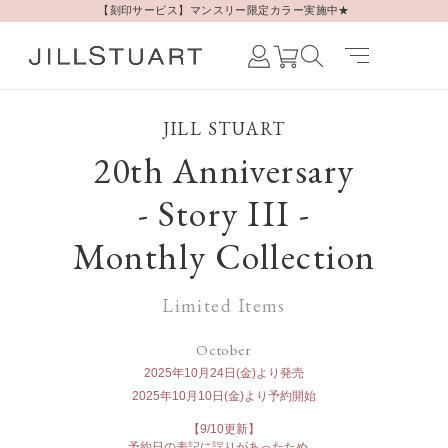
【刻印サービス】マンスリー限定カラー実施中★
NEWS / NEW ITEM
2025.09.10更新
Japanese /
JAPAN
JILL STUART
English /
JAPAN
20th Anniversary
Korean /
JAPAN
- Story III -
Monthly Collection
Limited Items
October
2025年10月24日(金)より発売
2025年10月10日(金)より予約開始
【9/10更新】
予約日の表記に誤りがあったため、