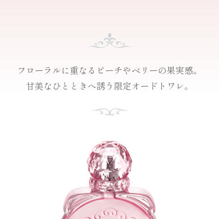
フローラルに重なる
ピーチやベリーの果実感。
甘美なひとときへ誘う
限定オードトワレ。