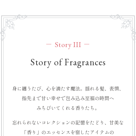
－ Story III －
Story of Fragrances
身に纏うたび、
心を満たす魔法。
揺れる髪、
表情、
指先まで
甘い幸せで
包み込み
至福の時間へ
みちびいてくれる
香りたち。
忘れられない
コレクションの
記憶をたどり、
甘美な
「香り」の
エッセンスを
宿したアイテムの