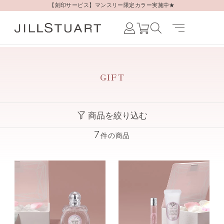
【刻印サービス】マンスリー限定カラー実施中★
Japanese /
JAPAN
English /
GIFT
JAPAN
Korean /
JAPAN
商品を絞り込む
7
件の商品
すべての商品