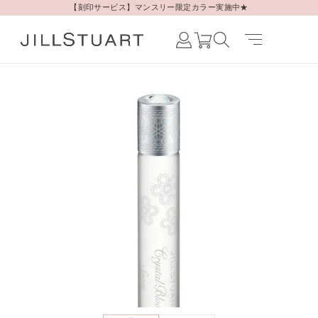
【刻印サービス】マンスリー限定カラー実施中★
Japanese /
JAPAN
English /
JAPAN
Korean /
JAPAN