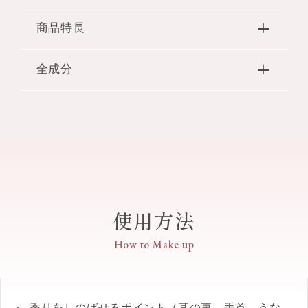
商品特長
フレグランスの香りをいつでもオン。
全成分
クリスタルブルーム スノーのローラーボール。
【商品特長】
エタノール・香料・水・BHT・t－ブチルメトキシジ
●花々と雪が出会い、響き合う、美しい奇跡の瞬
ベンゾイルメタン・メトキシケイヒ酸エチルヘキシ
間。この世でもっとも優美で清楚な香り。香りを手
ル
軽に持ち歩いて楽しめる、ローラーボールタイプの
クリスタルブルーム スノー オードパルファンで
す。
●香りをしのばせるポイント使いに便利。耳の裏、
手首、うなじなどにいつでもオンできます。
使用方法
●ガラスのボトルにはクリスタルブルームの花糸
（かし）モチーフとロゴをシルバーでプリント。金
How to Make up
属のキャップにはオードパルファンと同様のオーロ
ラのスワロフスキーを施しています。
香りをしのばせるポイント（耳の裏、手首、うな