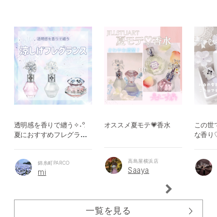
透明感を香りで纏う✧˖°.
オススメ夏モテ💗香水
この世
夏におすすめフレグラン
な香り
ス💎
ームス
☃️
高島屋横浜店
錦糸町PARCO
Saaya
mi
一覧を見る