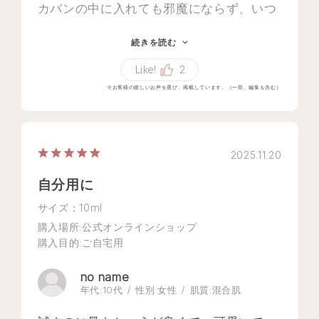
カバンの中に入れても邪魔にならず、いつ
でも重ね塗りできるので、重宝していま
続きを読む
す。
Like!
2
容器も品があって好きです。
※お客様の嬉しいお声を選び、掲載しています。（一部、編集も含む）
2025.11.20
自分用に
サイズ：10ml
購入場所
:公式オンラインショップ
購入目的
:ご自宅用
no name
年代:
10代
性別:
女性
肌質:
混合肌