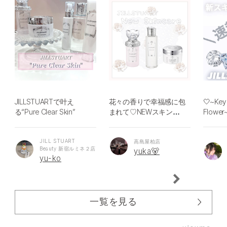
🤍~Key 
JILLSTUARTで叶え
花々の香りで幸福感に包
Flower
る“Pure Clear Skin”
まれて♡NEWスキンケ
スキン
アシリーズ♡
JILL STUART
高島屋柏店
Beauty 新宿ルミネ２店
yuka🐻
yu-ko
一覧を見る