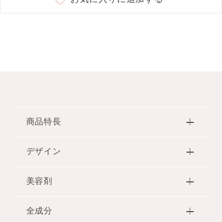
商品特長
●白い花々のエキスをつめ込んだみずみずしいうる
デザイン
※1
おいが、キメのひとつひとつまで浸透
する化粧
水。澄んだ透明感を宿すぷるんとなめらかな肌へと
●クリアなイメージをあたえるボディに、キュッと
誘います。
美容剤
花を絞ったようなフォルムのシルバーのキャップ。
●純白な大輪の「シャクヤク」白雪姫という品種か
キャップの側面には、花と輝くうるおいの雫を表現
※2
ら抽出した、シャクヤク花エキス配合。くすみ
の
●保湿：シャクヤク花エキス・マドンナリリーエキ
した柄を施しました。「シャクヤク」の品種、白雪
全成分
ない透明感の高い肌へとみちびきます。
ス・カミツレエキス・エーデルワイスエキス・ヒア
姫を表現した、プリンセス感たっぷりのJILL