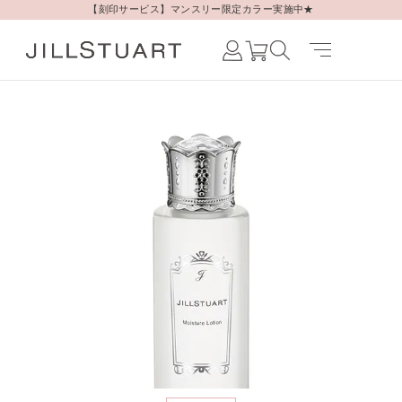
【刻印サービス】マンスリー限定カラー実施中★
Japanese /
JAPAN
English /
JAPAN
Korean /
JAPAN