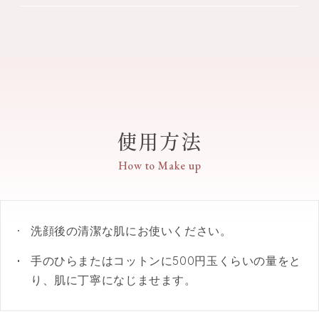
●保湿効果のあるエーデルワイスエキスをはじめと
ルハイドレーター（ヒアルロン酸・マジョラムエキ
STUARTらしいデザインです。
水・DPG・エタノール・BG・グリセリン・グリセレ
した白い花々のエキスや、ヒアルハイドレーターを
ス）・グリセリン 配合
●一個箱はホワイトが基調。美しい城の装飾のよう
ス－26・エリスリトール・エーデルワイス花／葉エ
配合することで、肌をうるおいで満たし、健やかに
マドンナリリーエキスはマドンナリリー根エキス、カミツレエキスはカミツレ花
なフレームを印象的に用いて、天面には繊細な花々
キス・カミツレ花エキス・シャクヤク花エキス・ヒ
エキス、エーデルワイスエキスはエーデルワイス花／葉エキス、マジョラムエキ
ととのえます。
スはマヨラナ葉エキスです。
を浮き上がらせる手法で描きました。また、箱の内
アルロン酸Na・マドンナリリー根エキス・マヨラナ
●保湿成分を最適なバランスで配合し、浸透感の高
●製品の抗酸化：ビタミンC誘導体 配合
側を「シャクヤク」の花柄で彩り、開けたときの華
葉エキス・リン酸アスコルビルMg・EDTA－2Na・
いベースを実現。みずみずしい使用感で、乾いた角
ビタミンC誘導体はリン酸アスコルビルMgです。
やかさを演出しています。
イソステアリン酸PEG－50水添ヒマシ油・クエン
層にもひたひたと浸透し、肌のすみずみまで美容成
酸・クエン酸Na・フェノキシエタノール・香料
分を届けます。
使用方法
●保湿剤の中でも、ベタつきが少ないもの、さらっ
と感じるものを厳選し、組み合わせて配合。高いう
How to Make up
るおいとベタつきのないあと肌を両立しました。
●バランスよく配合した複数の保湿成分により、キ
メのひとつひとつまでふっくら。さらに、しなやか
なうるおいヴェールが、肌表面をつるんとなめらか
洗顔後の清潔な肌にお使いください。
にととのえます。
手のひらまたはコットンに500円玉くらいの量をと
●パラベンフリー。
●クリアホワイトフローラルの香り。
り、肌に丁寧になじませます。
●アレルギーテスト済み、パッチテスト済み、ノン
コメドジェニックテスト済み。