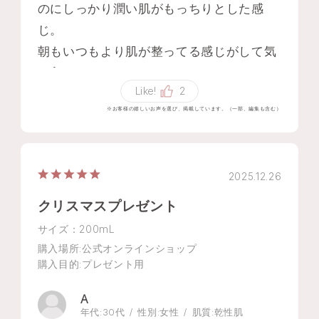
のにしっかり潤い肌がもっちりとした感
じ。
朝もいつもより肌が整ってる感じがして気
に入ってます。
Like!
2
※お客様の嬉しいお声を選び、掲載しています。（一部、編集も含む）
2025.12.26
クリスマスプレゼント
サイズ：200mL
購入場所
:公式オンラインショップ
購入目的
:プレゼント用
A
年代:
30代
性別:
女性
肌質:
乾性肌