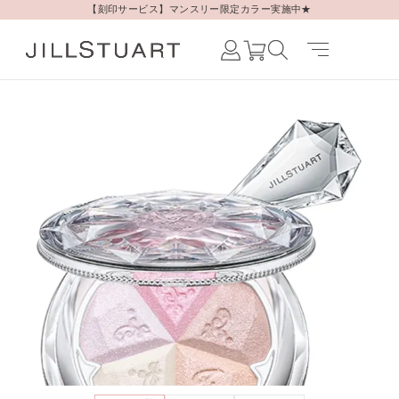
【刻印サービス】マンスリー限定カラー実施中★
Japanese /
JAPAN
English /
JAPAN
Korean /
JAPAN