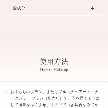
に、ヴィンテージの世界観を演出しました。花びら
●お好みのカラーを自在に組み合わせてもお使いい
●保湿：ローズマリーエキス・ラベンダーオイル・
をイメージしたクリスタルのチャーム付きです。
全成分
ただけます。5色を混ぜて使用すると、ほんのり赤
アボカドオイル 配合
●コンパクトの天面に華やかな花冠のパターンをあ
みを帯びた、内側から発光したようなローズピンク
しらった、20周年を祝福する限定デザインです。
タルク・（フッ化／水酸化／酸化）／（Mg／K／ケ
に輝きます。
イ素）・ジメチコン・合成フルオロフロゴパイト・
●頬の高い位置、鼻すじ、あご先などの明るさやツ
ワセリン・エチルヘキサン酸セチル・リンゴ酸ジイ
ヤめきをあたえたい部分にお使いください。
ソステアリル・ナイロン－12・メタクリル酸メチル
●アルコール（エチルアルコール）フリー、パラベ
クロスポリマー・ホウケイ酸（Ca／Al）・セスキイ
ンフリー。
ソステアリン酸ソルビタン・ジステアリン酸Al・ア
●クリスタルフローラルブーケの香り。
ボカド油・アンズ核油・トコフェロール・ラベンダ
使用方法
ー油・ローズマリー葉エキス・イソドデカン・シリ
【カラー】
カ・テトライソステアリン酸ポリグリセリル－2・
★102 enchanted petal
How to Make up
ミネラルオイル・酸化スズ・水酸化Al・香料・グン
まるで魔法にかかったように魅力的な輝きを纏うパ
ジョウ・マイカ・酸化チタン・酸化亜鉛・酸化鉄・
ステルローズ系のハイライトセット ★限定色
赤226
お手もちのブラシ、またはジルスチュアート チ
ークカラー ブラシ（別売り）で、円を描くように
して適量をふくませ、手の甲でつき具合をみてか