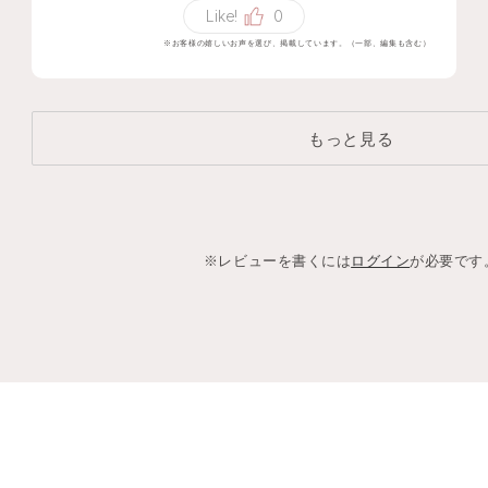
Like!
0
他のブランドのものより控えめでハイライ
※お客様の嬉しいお声を選び、掲載しています。（一部、編集も含む）
ト迷子でしたがこれで落ち着けそうです。
定番化希望します！
もっと見る
※レビューを書くには
ログイン
が必要です