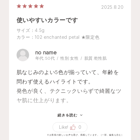
2025.8.20
使いやすいカラーです
サイズ：4.5g
カラー：102 enchanted petal ★限定色
no name
年代:
50代
性別:
女性
肌質:
乾性肌
肌なじみのよい5色が揃っていて、年齢を
問わず使えるハイライトです。
発色が良く、テクニックいらずで綺麗なツ
ヤ肌に仕上がります。
家族からの評判も上々でした。
続きを読む
Like!
0
ケースも華やかでかわいいので気分が上が
※お客様の嬉しいお声を選び、掲載しています。（一部、編集も含む）
ります。