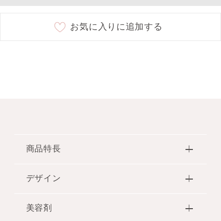
お気に入りに追加する
商品特長
●5色のツヤめきが、魔法にかかったように肌を輝か
デザイン
せ、美しく見せるハイライトパレットが限定品で登
場。しっとりとやわらかなタッチで、肌にとけ込む
●コンパクトは、一輪の大きな花をクリスタルカッ
ようになじみ、ほんのり血色感のあるツヤやかな仕
美容剤
ティングで表現。ジュエリーのような輝きととも
上がりを叶えます。