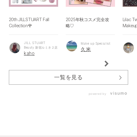
20th JILLSTUART Fall
2025年秋コスメ完全攻
Lilac T
Collection🌹
略♡
Makeu
JILL STUART
Make up Specialist
Beauty 新宿ルミネ２店
久米
kaho
一覧を見る
powered by