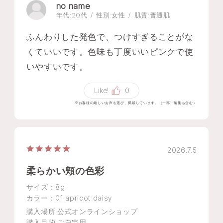
no name
年代:
20代
性別:
女性
肌質:
普通肌
ふんわりした発色で、つけすぎることがな
くていいです。色味も丁度いいピンクで使
いやすいです。
Like!
0
※お客様の嬉しいお声を選び、掲載しています。（一部、編集も含む）
2026.7.5
柔らかい頬の色彩
サイズ：8g
カラー：01 apricot daisy
購入場所
:公式オンラインショップ
購入目的
:ご自宅用