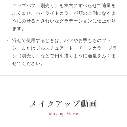
●アルコール（エチルアルコール）フリー、
アップパフ（別売り）を左右にすべらせて適量を
パラベンフリー。
ふくませ、ハイライトカラーが頬の上側になるよ
●クリスタルフローラルブーケの香り。
うにのせるときれいなグラデーションに仕上がり
ます。
【カラー】
05 muted dahlia
混ぜて使用するときは、パフやお手もちのブラ
大輪のダリアのように魅力的なレッドベー
シ、またはジルスチュアート チークカラー ブラ
ジュ
シ（別売り）などで円を描くように適量をふくま
せてください。
メイクアップ動画
Makeup Movie