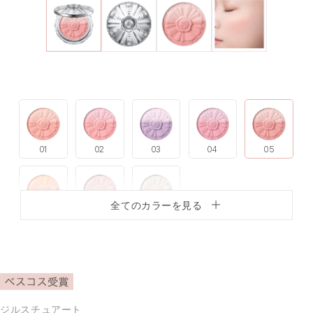
01
02
03
04
05
全てのカラーを見る
06
07
107
ジルスチュアート