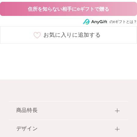
05 muted dahlia
○
住所を知らない相手にeギフトで贈る
のeギフトとは？
06 mellow ranunculus
○
お気に入りに追加する
07 sweetness gerbera
○
107 dreaming cyclamen ★限定色
○
商品特長
デザイン
●ふんわりとした彩りで、やわらかな血色感
と明るさをあたえるチークカラーが新登場。