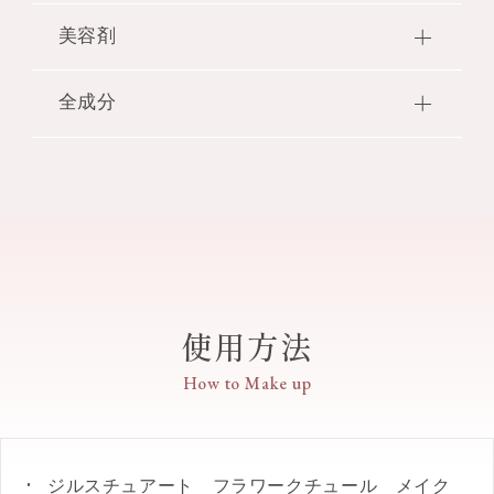
美しいグラデーションを活かし、自然に頬の
美容剤
ひらひらと優雅に揺れる花びらを表現したコ
毛穴や凹凸を光でぼかしてフィルターをかけ
ンパクトケース。蓋の中心にはフラワージュ
たような肌に仕上げます。
エリーをイメージしたレリーフをあしらい、
全成分
保湿：ローズマリーエキス・ラベンダーオイ
周囲のアラベスクがJILL STUARTらしさを演
●オイルコーティングを施したきめ細かいパ
ル・アボカドオイル 配合
出しています。また、JILL STUART初となる
ウダーが、肌になめらかにフィット。しっと
タルク・合成フルオロフロゴパイト・ミリスチン酸
立体プレスとカラーグラデーションを両立
りととけ込むような高い密着感のある、負担
ソフトフォーカス：ブルーミングブラーパウ
亜鉛・ポリメチルシルセスキオキサン・トリ（カプ
し、美しい花びらの表情が際立つデザインで
感のないつけ心地です。
ダー 配合
リル酸／カプリン酸）グリセリル・ラウロイルリシ
す。
ン・ジフェニルシロキシフェニルトリメチコン・リ
ブルーミングブラーパウダーはポリメチルシルセスキオキサン・（ジフェ
●透明感の高いクリアパウダーを配合し、白
ンゴ酸ジイソステアリル・ステアリン酸亜鉛・アボ
ニルジメチコン／ビニルジフェニルジメチコン／シルセスキオキサン）ク
膜感のない仕上がりを叶えます。また、透明
カド油・トコフェロール・ラベンダー油・ローズマ
ロスポリマー・シリカです。
感のある明るいパステルカラーが頬にやわら
リー葉エキス・BG・BHT・（ジフェニルジメチコン
かな彩りをあたえます。
使用方法
／ビニルジフェニルジメチコン／シルセスキオキサ
●ブルーミングブラーパウダーが皮脂を吸収
ン）クロスポリマー・イソステアリン酸ソルビタ
し、美しい仕上がりでしっとりとした保湿感
How to Make up
ン・エチルヘキシルグリセリン・カオリン・カプリ
が続きます。
リルグリコール・シリカ・ジメチコン・ステアロイ
ルグルタミン酸2Na・ハイドロゲンジメチコン・マ
●ノンパール。
イクロクリスタリンワックス・ワセリン・水・水酸
ジルスチュアート フラワークチュール メイク
化Al・香料・グンジョウ・酸化鉄・硫酸Ba・赤226