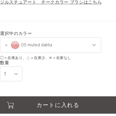
ジルスチュアート チークカラー ブラシはこちら
選択中のカラー
05 muted dahlia
○
◯＝在庫あり、△＝在庫少、✕＝在庫なし
01 apricot daisy
○
数量
02 baby tulip
○
03 misty lilac
○
カートに入れる
04 dressed peony
○