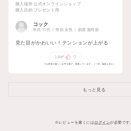
購入場所
:公式オンラインショップ
購入目的
:プレゼント用
コック
年代:
10代
性別:
女性
肌質:
脂性肌
見た目がかわいい！テンションが上がる
Like!
0
※お客様の嬉しいお声を選び、掲載しています。（一部、編集も含む）
もっと見る
※レビューを書くには
ログイン
が必要です