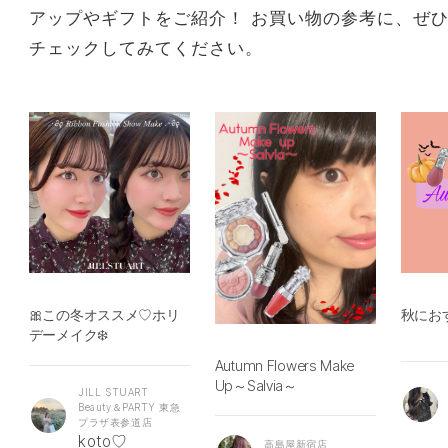
アップやギフトをご紹介！ お買い物の参考に、ぜ
チェックしてみてください。
🎀この冬オススメ♡ホリ
秋にお
デーメイク❄️
Autumn Flowers Make
Up～Salvia～
JILL STUART
Beauty＆PARTY 東急
プラザ表参道店
koto♡
高島屋新宿店