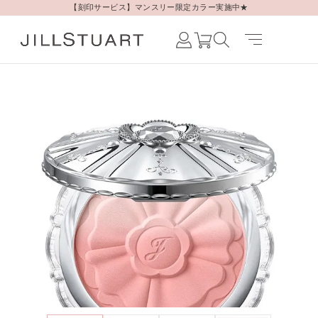
【刻印サービス】マンスリー限定カラー実施中★
Japanese /
JAPAN
English /
JAPAN
Korean /
JAPAN