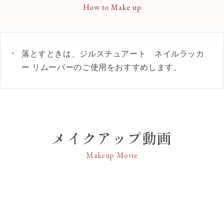
How to Make up
が続きます。
マリー葉エキス・酢酸トコフェロール・（無水フタ
20 illuminate night
○
●速乾性に優れたクイックドライタイプ。これまで
ル酸／無水トリメリト酸／グリコールズ）コポリマ
のネイルラッカーシリーズよりも香り成分を増量し
ー・アクリル酸アルキルコポリマー・エタノール・
27 warm grace
○
ているため、乾いた後もしばらく香りが続き、セル
オキシベンゾン－3・シメチコン・シリカ・パーフ
落とすときは、ジルスチュアート ネイルラッカ
フネイルの時間を幸福感に満ちた香りで演出しま
ルオロヘキシルエチルトリエトキシシラン・ヘプタ
ー リムーバーのご使用をおすすめします。
31 cracked apple candy
す。
ン・ミネラルオイル・リンゴ酸・水・水酸化Al・グ
○
●クリスタルフローラルブーケの香り。
ンジョウ・酸化チタン・酸化鉄・黄4・赤226
●パラベンフリー。
32 flower horoscope
○
【カラー】
34 jellyfish lullaby
○
16 warm latte
メイクアップ動画
温かなラテのようにミルキーでシアーなナチュラ
ルアッシュベージュ（ノンパール）
Makeup Movie
35 peach cocktail
○
36 blazing sun
○