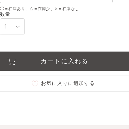
◯＝在庫あり、△＝在庫少、✕＝在庫なし
02 flood of honey
○
数量
03 sunlight ruby
○
04 romantic gem
○
カートに入れる
06 fake love
○
08 twilight sparkle
○
お気に入りに追加する
09 chocolate tower
○
10 dye on you
○