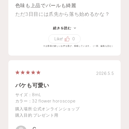
色味も上品でパールも綺麗
ただ3日目には爪先から落ち始めるかな？
私はお出掛けの日だけ保てば良いし落とし
続きを読む
易いので逆に丁度良いです
Like!
0
※お客様の嬉しいお声を選び、掲載しています。（一部、編集も含む）
2026.5.5
パケも可愛い
サイズ：8mL
カラー：32 flower horoscope
購入場所
:公式オンラインショップ
購入目的
:プレゼント用