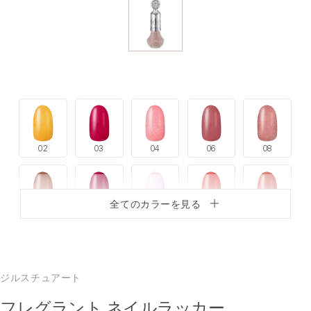
02
03
04
06
08
全てのカラーを見る
09
10
11
12
13
ジルスチュアート
14
15
16
18
19
フレグラント ネイルラッカー