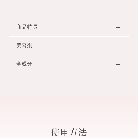
11 heavenly blue
○
12 ripe fig
○
商品特長
13 naughty lady
○
ぷっくりとしたツヤと上質な発色で、美しい仕上が
美容剤
り。
14 silky moment
○
乾いた後も香りが続くフレグラントネイルカラー。
全成分
保湿：ローズマリーエキス・ラベンダーオイ
【商品特長】
ル・アボカドオイル 配合
15 dreamy state
○
●幸福感のあるやわらかな香りで満たしながら、ぷ
酢酸ブチル・酢酸エチル・ニトロセルロース・イソ
化粧もち・ツヤアップ成分 配合
っくりとしたツヤと上質な発色を叶えるネイルカラ
プロパノール・クエン酸アセチルトリブチル・（無
16 warm latte
○
ーが新発売。
水フタル酸／安息香酸／グリセリン）コポリマー・
化粧もち・ツヤアップ成分は（アクリレーツ／メタクリル酸トリス（トリ
●のび広がりが軽く、ひと塗りで美しい発色とツヤ
イソ酪酸酢酸スクロース・香料・ステアラルコニウ
メチルシロキシ）シリルプロピル）コポリマーです。
やかな仕上がり。ネイルプロテクト成分配合で、ぷ
ムヘクトライト・カンフル・安息香酸スクロース・
18 daybreak sky
○
ネイルプロテクト成分 配合
っくりとしたツヤやかな膜を叶えます。
（アクリレーツ／ジメチコン）コポリマー・（アク
ネイルプロテクト成分は（アクリレーツ／ジメチコン）コポリマーです。
●自社オリジナル原料の化粧もち・ツヤアップ成分
リレーツ／メタクリル酸トリス（トリメチルシロキ
19 melty taupe
○
使用方法
を、これまでのネイルラッカーシリーズよりも増量
シ）シリルプロピル）コポリマー・アボカド油・ア
して配合。透明でツヤ高い膜を実現し、美しい発色
ンズ核油・トコフェロール・ラベンダー油・ローズ