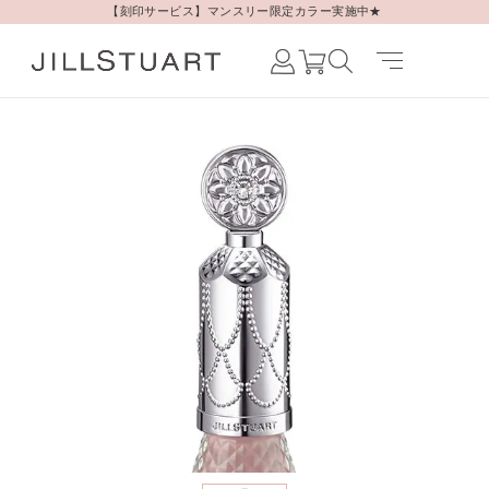
【刻印サービス】マンスリー限定カラー実施中★
Japanese /
JAPAN
English /
JAPAN
Korean /
JAPAN