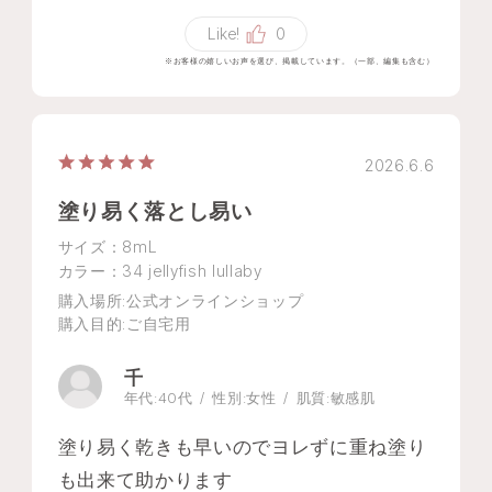
Like!
0
※お客様の嬉しいお声を選び、掲載しています。（一部、編集も含む）
2026.6.6
塗り易く落とし易い
サイズ：8mL
カラー：34 jellyfish lullaby
購入場所
:公式オンラインショップ
購入目的
:ご自宅用
千
年代:
40代
性別:
女性
肌質:
敏感肌
塗り易く乾きも早いのでヨレずに重ね塗り
も出来て助かります