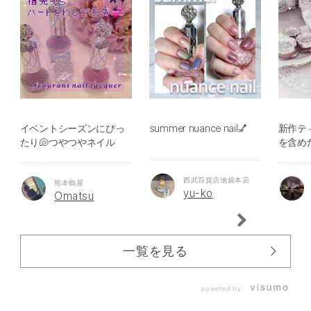
イベントシーズンにぴっ
summer nuance nail💅
新作テ
たり🐚つやつやネイル
を含め
西武百貨店池袋本店
熊本鶴屋
yu-ko
Omatsu
一覧を見る
powered by