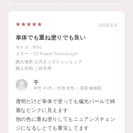
2026.6.6
単体でも重ね塗りでも良い
サイズ：8mL
カラー：32 flower horoscope
購入場所
:公式オンラインショップ
購入目的
:ご自宅用
千
年代:
40代
性別:
女性
肌質:
敏感肌
透明だけど単体で塗っても偏光パールで綺
麗なピンクに見えます
他の色に重ね塗りしてもニュアンスチェン
ジになるしとても重宝してます