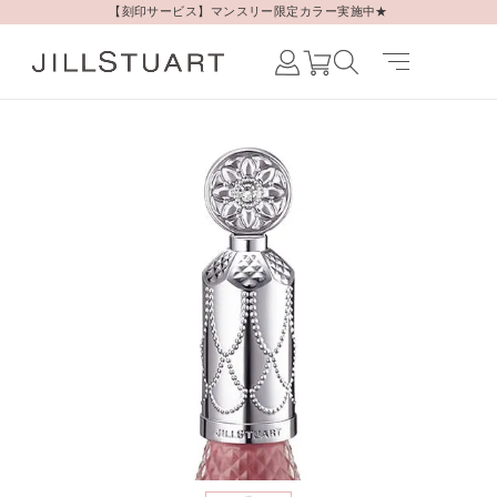
【刻印サービス】マンスリー限定カラー実施中★
Japanese /
JAPAN
English /
JAPAN
Korean /
JAPAN