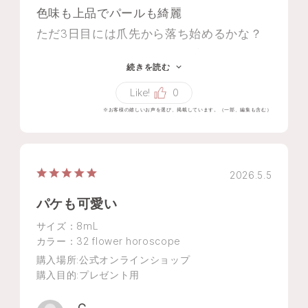
色味も上品でパールも綺麗
ただ3日目には爪先から落ち始めるかな？
私はお出掛けの日だけ保てば良いし落とし
続きを読む
易いので逆に丁度良いです
Like!
0
※お客様の嬉しいお声を選び、掲載しています。（一部、編集も含む）
2026.5.5
パケも可愛い
サイズ：8mL
カラー：32 flower horoscope
購入場所
:公式オンラインショップ
購入目的
:プレゼント用