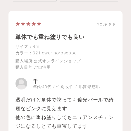
2026.6.6
単体でも重ね塗りでも良い
サイズ：8mL
カラー：32 flower horoscope
購入場所
:公式オンラインショップ
購入目的
:ご自宅用
千
年代:
40代
性別:
女性
肌質:
敏感肌
透明だけど単体で塗っても偏光パールで綺
麗なピンクに見えます
他の色に重ね塗りしてもニュアンスチェン
ジになるしとても重宝してます