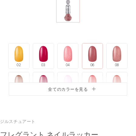
02
03
04
06
08
全てのカラーを見る
09
10
11
12
13
ジルスチュアート
14
15
16
18
19
フレグラント ネイルラッカー