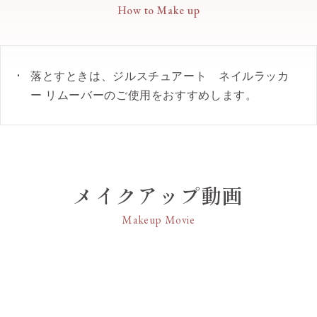
How to Make up
が続きます。
マリー葉エキス・酢酸トコフェロール・（無水フタ
20 illuminate night
○
●速乾性に優れたクイックドライタイプ。これまで
ル酸／無水トリメリト酸／グリコールズ）コポリマ
のネイルラッカーシリーズよりも香り成分を増量し
ー・アクリル酸アルキルコポリマー・エタノール・
27 warm grace
○
ているため、乾いた後もしばらく香りが続き、セル
オキシベンゾン－3・シメチコン・シリカ・ジメチ
落とすときは、ジルスチュアート ネイルラッカ
フネイルの時間を幸福感に満ちた香りで演出しま
コン・ハイドロゲンジメチコン・パーフルオロヘキ
ー リムーバーのご使用をおすすめします。
31 cracked apple candy
す。
シルエチルトリエトキシシラン・ヘプタン・ミネラ
○
●クリスタルフローラルブーケの香り。
ルオイル・リンゴ酸・水・水酸化Al・炭酸Ca・グン
●パラベンフリー。
ジョウ・マイカ・酸化チタン・酸化鉄・黄4・赤
32 flower horoscope
○
202・赤220・赤226
【カラー】
34 jellyfish lullaby
○
06 fake love
メイクアップ動画
禁断の愛のように魅惑的なトープローズ
Makeup Movie
35 peach cocktail
○
36 blazing sun
○