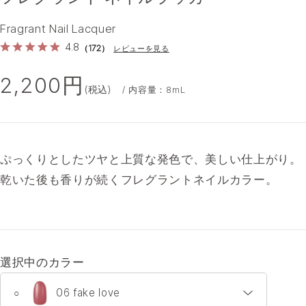
Fragrant Nail Lacquer
20
27
31
32
34
4.8
（172）
レビューを見る
2,200円
(税込)
/ 内容量：8mL
35
36
ぷっくりとしたツヤと上質な発色で、美しい仕上がり。
乾いた後も香りが続くフレグラントネイルカラー。
選択中のカラー
06 fake love
○