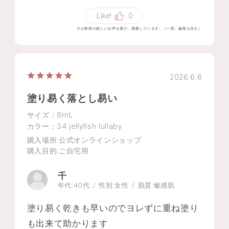
Like!
0
※お客様の嬉しいお声を選び、掲載しています。（一部、編集も含む）
2026.6.6
塗り易く落とし易い
サイズ：8mL
カラー：34 jellyfish lullaby
購入場所
:公式オンラインショップ
購入目的
:ご自宅用
千
年代:
40代
性別:
女性
肌質:
敏感肌
塗り易く乾きも早いのでヨレずに重ね塗り
も出来て助かります