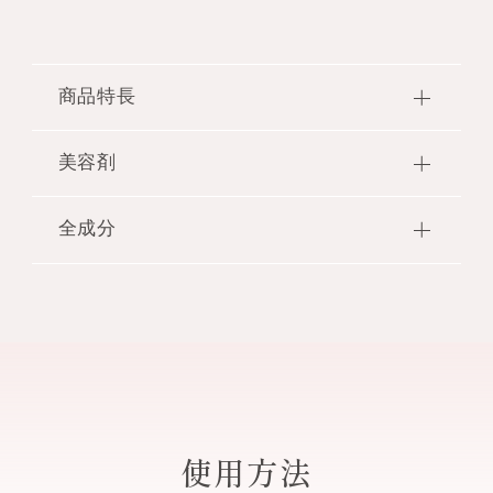
11 heavenly blue
○
12 ripe fig
○
商品特長
13 naughty lady
○
ぷっくりとしたツヤと上質な発色で、美しい仕上が
美容剤
り。
14 silky moment
○
乾いた後も香りが続くフレグラントネイルカラー。
全成分
保湿：ローズマリーエキス・ラベンダーオイ
【商品特長】
ル・アボカドオイル 配合
15 dreamy state
○
●幸福感のあるやわらかな香りで満たしながら、ぷ
酢酸ブチル・酢酸エチル・ニトロセルロース・イソ
化粧もち・ツヤアップ成分 配合
っくりとしたツヤと上質な発色を叶えるネイルカラ
プロパノール・クエン酸アセチルトリブチル・（無
16 warm latte
○
ーが新発売。
水フタル酸／安息香酸／グリセリン）コポリマー・
化粧もち・ツヤアップ成分は（アクリレーツ／メタクリル酸トリス（トリ
●のび広がりが軽く、ひと塗りで美しい発色とツヤ
イソ酪酸酢酸スクロース・香料・ステアラルコニウ
メチルシロキシ）シリルプロピル）コポリマーです。
やかな仕上がり。ネイルプロテクト成分配合で、ぷ
ムヘクトライト・カンフル・安息香酸スクロース・
18 daybreak sky
○
ネイルプロテクト成分 配合
っくりとしたツヤやかな膜を叶えます。
（アクリレーツ／ジメチコン）コポリマー・（アク
ネイルプロテクト成分は（アクリレーツ／ジメチコン）コポリマーです。
●自社オリジナル原料の化粧もち・ツヤアップ成分
リレーツ／メタクリル酸トリス（トリメチルシロキ
19 melty taupe
○
使用方法
を、これまでのネイルラッカーシリーズよりも増量
シ）シリルプロピル）コポリマー・アボカド油・ア
して配合。透明でツヤ高い膜を実現し、美しい発色
ンズ核油・トコフェロール・ラベンダー油・ローズ