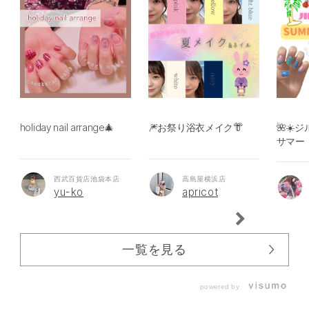
holiday nail arrange🎄
🎆お祭り浴衣メイク👘
🌺☀
サマー 
西武百貨店池袋本店
高島屋横浜店
yu-ko
apricot
一覧を見る
powered by