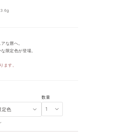
3.6g
ュアな唇へ。
かな限定色が登場。
ります。
数量
 ★限定色
し