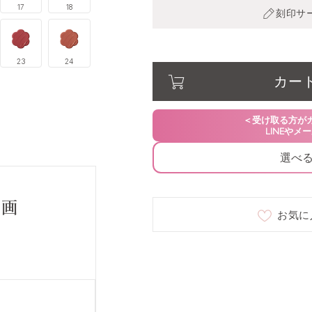
17
18
刻印サ
02 shy peony
○
23
24
03 casablanca voya
○
カー
04 milky magnolia
○
05 noble plumeria
○
選べ
06 urban bougainvill
○
動画
お気に
07 ranunculus noctu
○
08 baked marigold
○