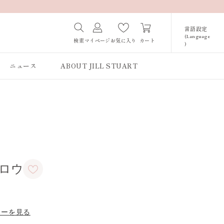
言語設定
(Language
カート
検索
マイページ
お気に入り
)
Japanese /
JAPAN
ニュース
ABOUT JILL STUART
English / JAPAN
Korean / JAPAN
グロウ
ューを見る