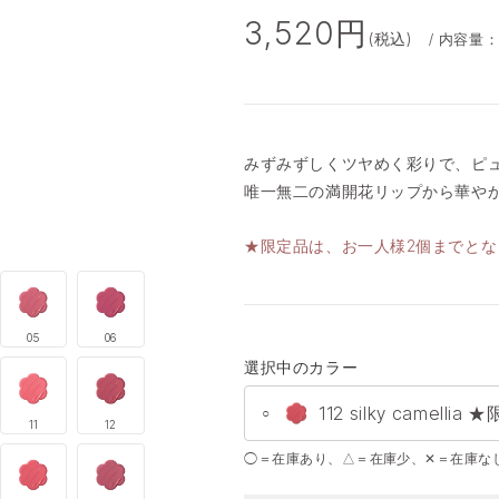
3,520円
(税込)
/ 内容量：
みずみずしくツヤめく彩りで、ピ
唯一無二の満開花リップから華や
★限定品は、お一人様2個までとな
05
06
選択中のカラー
112 silky camellia
○
11
12
◯＝在庫あり、△＝在庫少、✕＝在庫な
01 feminine lilac
○