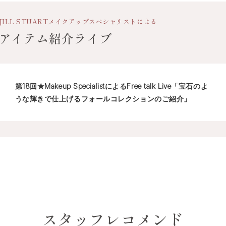
24 orchid ornament
○
JILL STUART
メイクアップスペシャリストによる
アイテム紹介ライブ
25 azalea wish
○
110 sunflower bou
○
第18回★Makeup SpecialistによるFree talk Live「宝石のよ
うな輝きで仕上げるフォールコレクションのご紹介」
112 silky camellia
○
スタッフレコメンド