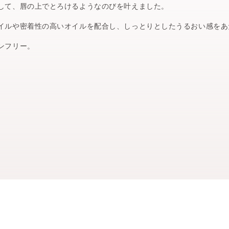
して、唇の上でとろけるようなのびを叶えました。
イルや密着性の高いオイルを配合し、しっとりとしたうるおい感をあ
17 marguerite secret
○
ンフリー。
18 cattleya temptati
○
19 anemone dazzle
○
20 brilliant aster
○
21 burgundy dahlia
○
22 chocolate gerber
○
23 tender mum
○