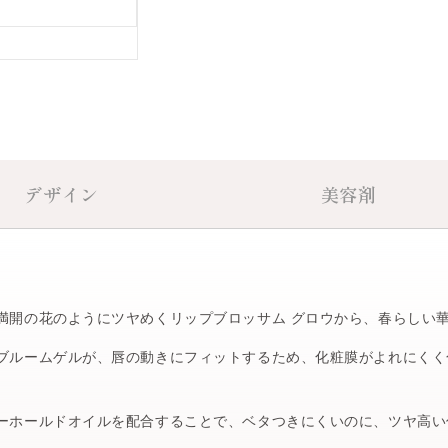
09 petit cherry
○
10 sakura ribbon
○
11 poppy waltz
○
デザイン
美容剤
12 camellia muse
○
13 happy primula
○
満開の花のようにツヤめくリップブロッサム グロウから、春らしい
14 ardent amaryllis
○
ブルームゲルが、唇の動きにフィットするため、化粧膜がよれにく
15 dancing tulip
○
ーホールドオイルを配合することで、ベタつきにくいのに、ツヤ高い
16 peach blossom bl
○