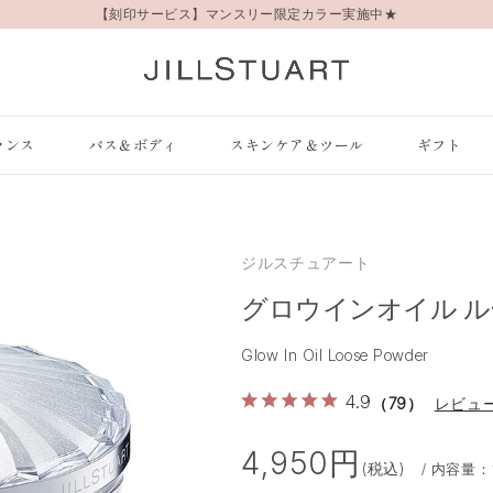
【刻印サービス】マンスリー限定カラー実施中★
ランス
バス＆ボディ
スキンケア＆ツール
ギフト
ジルスチュアート
グロウインオイル 
Glow In Oil Loose Powder
4.9
（79）
レビュ
4,950円
(税込)
/ 内容量：