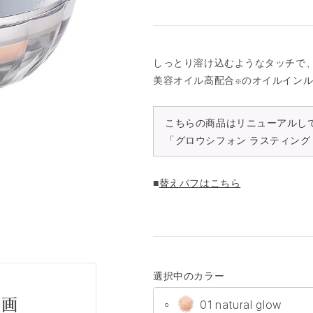
しっとり溶け込むようなタッチで
美容オイル高配合
のオイルイン
※
こちらの商品はリニューアルし
「グロウシフォン ラスティング 
■
替えパフはこちら
選択中のカラー
動画
01 natural glow
○