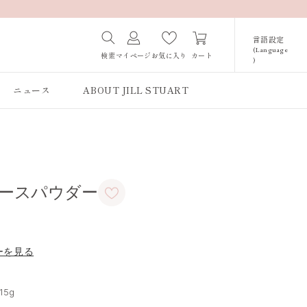
言語設定
(Language
カート
検索
マイページ
お気に入り
)
Japanese /
JAPAN
ニュース
ABOUT JILL STUART
English / JAPAN
Korean / JAPAN
ルースパウダー
ーを見る
15g