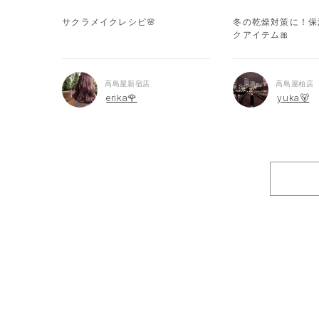
サクラメイクレシピ🌸
冬の乾燥対策に！保
クアイテム🎀
高島屋新宿店
高島屋柏店
erika🌹
yuka🐻