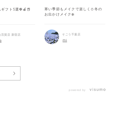
寒い季節もメイクで楽しく⛄️冬の
新生活に
フト5選🍓🍎📕
お出かけメイク❄️
そごう千葉店
急百貨店 新宿店
mi
a
powered by