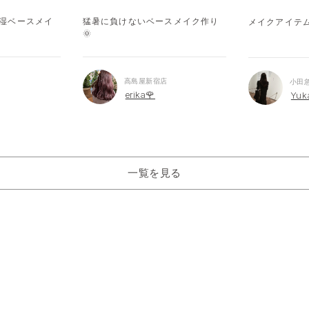
湿ベースメイ
猛暑に負けないベースメイク作り
メイクアイテムギ
🌞
高島屋新宿店
小田
erika🌹
Yuk
一覧を見る