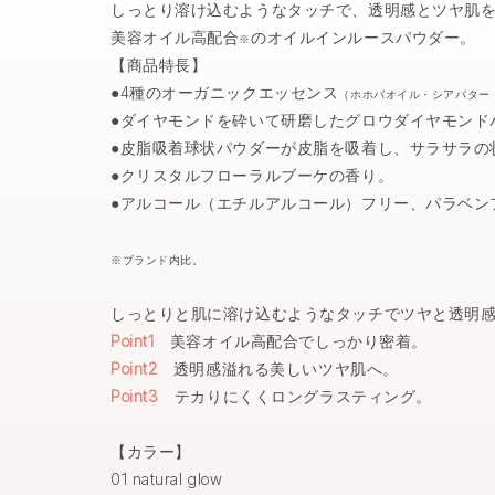
しっとり溶け込むようなタッチで、透明感とツヤ肌
美容オイル高配合
のオイルインルースパウダー。
※
【商品特長】
●4種のオーガニックエッセンス
（ホホバオイル・シアバター
●ダイヤモンドを砕いて研磨したグロウダイヤモンド
●皮脂吸着球状パウダーが皮脂を吸着し、サラサラの
●クリスタルフローラルブーケの香り。
●アルコール（エチルアルコール）フリー、パラベン
※ブランド内比。
しっとりと肌に溶け込むようなタッチでツヤと透明
Point1
美容オイル高配合でしっかり密着。
Point2
透明感溢れる美しいツヤ肌へ。
Point3
テカりにくくロングラスティング。
【カラー】
01 natural glow