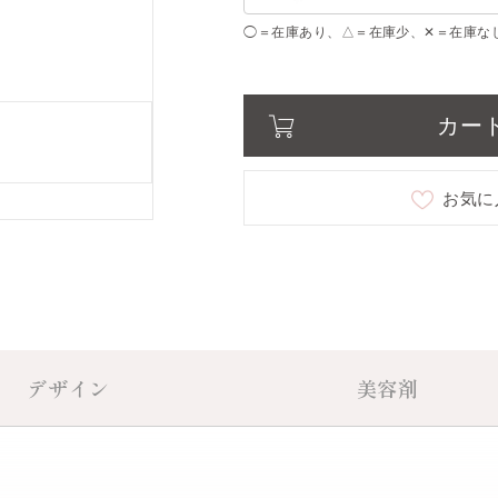
◯＝在庫あり、△＝在庫少、✕＝在庫な
01 natural glow
○
02 lucent lavender
○
カー
お気に
デザイン
美容剤