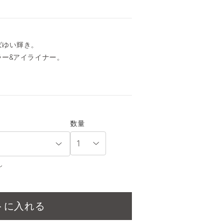
ばゆい輝き。
ー&アイライナー。
数量
し
トに入れる