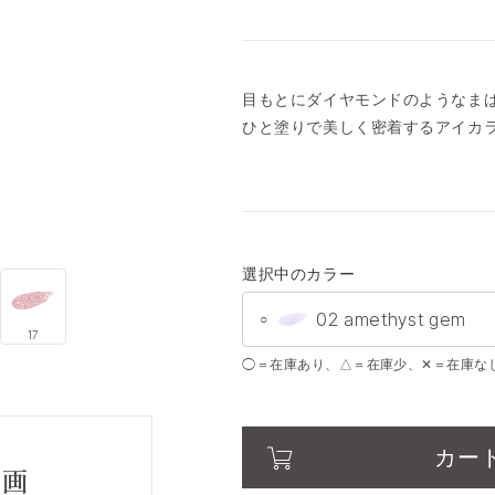
目もとにダイヤモンドのようなま
ひと塗りで美しく密着するアイカラ
選択中のカラー
02 amethyst gem
○
17
◯＝在庫あり、△＝在庫少、✕＝在庫な
01 rose glitz
○
02 amethyst gem
○
カー
動画