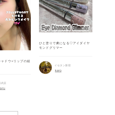
ひと塗りで虜になる♡アイダイヤ
【フレグ
モンドグリマー
ふれる香
シャドウ×リップの組
イセタン新宿
kero
西武店
maru