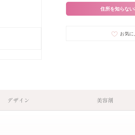
03 milky dust
○
住所を知らない
04 amber tears
○
お気に
17 sunbeam hollo
○
デザイン
美容剤