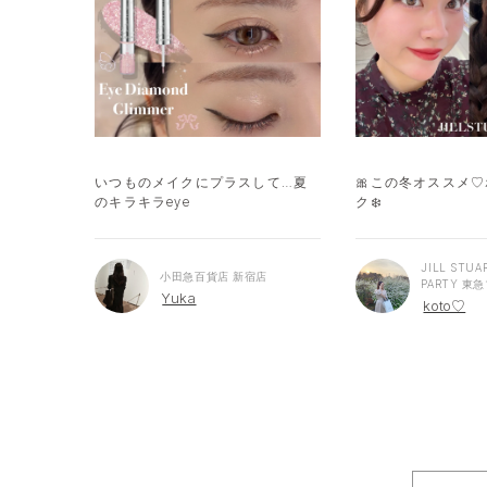
いつものメイクにプラスして…夏
🎀この冬オススメ
のキラキラeye
ク❄️
JILL STUA
小田急百貨店 新宿店
PARTY 
Yuka
koto♡