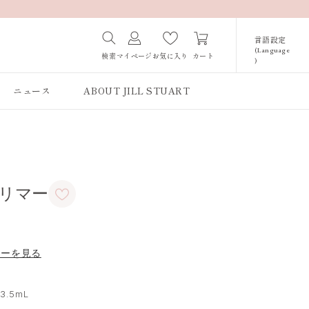
言語設定
(Language
カート
検索
マイページ
お気に入り
)
Japanese /
JAPAN
ニュース
ABOUT JILL STUART
English / JAPAN
Korean / JAPAN
グリマー
ューを見る
3.5mL