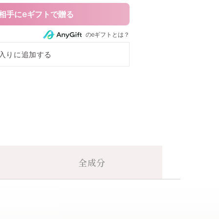
相手にeギフトで贈る
のeギフトとは？
入りに追加する
w ★限定色
全成分