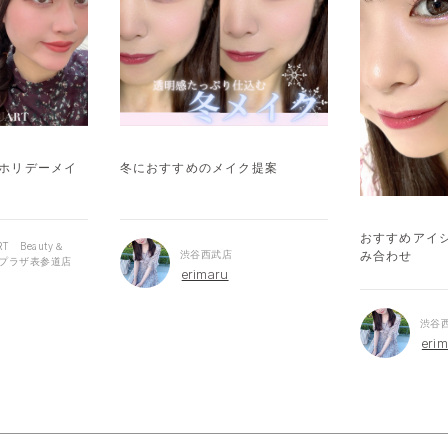
♡ホリデーメイ
冬におすすめのメイク提案
おすすめアイ
RT Beauty＆
み合わせ
渋谷西武店
東急プラザ表参道店
erimaru
渋谷
eri