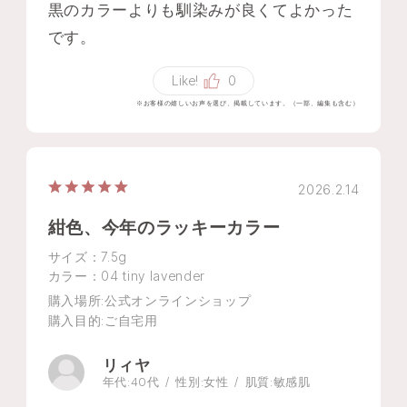
黒のカラーよりも馴染みが良くてよかった
です。
Like!
0
※お客様の嬉しいお声を選び、掲載しています。（一部、編集も含む）
2026.2.14
紺色、今年のラッキーカラー
サイズ：7.5g
カラー：04 tiny lavender
購入場所
:公式オンラインショップ
購入目的
:ご自宅用
リィヤ
年代:
40代
性別:
女性
肌質:
敏感肌