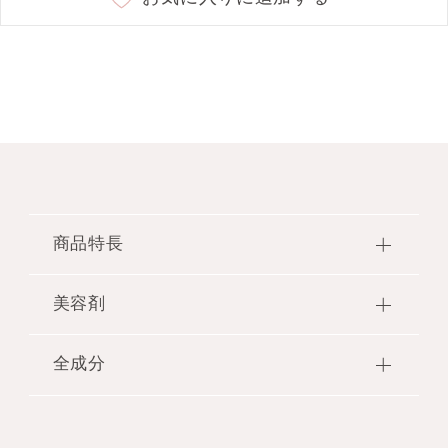
20 cassis dusk ★限定色
○
商品特長
美容剤
●透明感とツヤ高いクリスタルクリアパウダ
ーを配合し、美しい発色でツヤやかな仕上が
りを叶えるニュアンスカラーマスカラ。JILL
全成分
保湿：ローズマリーエキス・ラベンダーオイ
STUARTらしい絶妙なピンクニュアンスのカ
ル・アボカドオイル・コラーゲン 配合
ラーです。
水添ポリイソブテン・ジステアルジモニウムヘクト
透明感：クリスタルクリアパウダー・ダイヤ
ライト・パルミチン酸デキストリン・ミツロウ・シ
●マスカラ下地、トップコートとしても使用