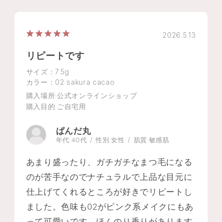
2026.5.13
リピートです
サイズ：7.5g
カラー：02 sakura cacao
購入場所
:公式オンラインショップ
購入目的
:ご自宅用
ぱんだ丸
年代:
40代
性別:
女性
肌質:
敏感肌
あまり盛ったり、ガチガチなまつ毛になる
のが苦手なのでナチュラルで上品な目元に
仕上げてくれるところが好きでリピートし
ました。色味も02がピンク系メイクにもあ
って可愛いです。ほんのり香りがあります