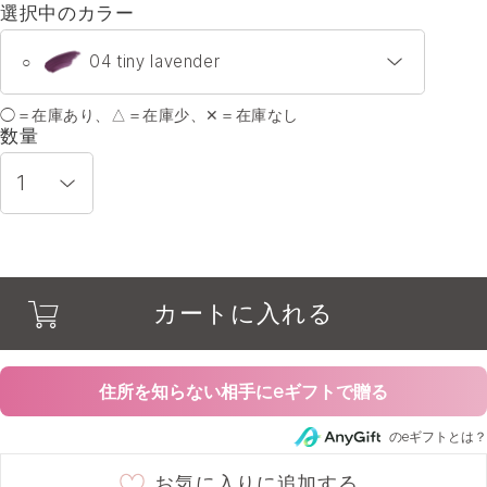
選択中のカラー
04 tiny lavender
○
◯＝在庫あり、△＝在庫少、✕＝在庫なし
01 midnight love
○
数量
02 sakura cacao
○
03 cranberry wink
○
カートに入れる
04 tiny lavender
○
16 mauve cacao ★限定色
○
住所を知らない相手にeギフトで贈る
のeギフトとは？
19 nightfall navy
○
お気に入りに追加する