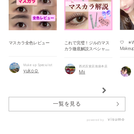
🤍 ✳︎Wh
マスカラ全色レビュー
これで完璧！ジルのマス
Makeu
カラ徹底解説スペシャル
のよう
🔍✨
Make up Specialist
西武百貨店池袋本店
yuko☺︎
Mii
一覧を見る
powered by