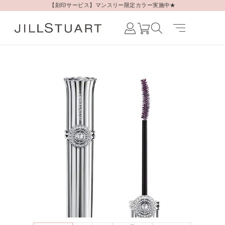
【刻印サービス】マンスリー限定カラー実施中★
Japanese /
JAPAN
English /
JAPAN
Korean /
JAPAN