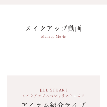
モンドパウダー 配合
クロメチコン・トリメチルシロキシケイ酸・パラフ
できる強力なカール効果とカールキープ力
ィン・ポリメチルシルセスキオキサン・水添ロジン
クリスタルクリアパウダーはホウケイ酸（Ca／Al）、ダイヤモンドパウダ
で、まつ毛一本一本をしっかりと上向きに仕
酸ペンタエリスリチル・ポリエチレン・タルク・カ
ーはダイヤモンド末です。
上げます。
ルナウバロウ・シリカ・炭酸プロピレン・アボカド
●汗・水・涙に強いウォータープルーフタイ
油・アンズ核油・トコフェロール・ラベンダー油・
メイクアップ動画
プでありながら、クレンジングで簡単にオフ
ローズマリー葉エキス・水溶性コラーゲン・BHT・
が可能。まつ毛への負担感を軽減します。
DPG・（エチレン／プロピレン）コポリマー・セス
Makeup Movie
キオレイン酸ソルビタン・ダイヤモンド末・ホウケ
●スライド性の高い球状パウダーにより、な
イ酸（Ca／Al）・マイクロクリスタリンワックス・
めらかに塗ることができるので、重ねてもダ
ミネラルオイル・レシチン・合成フルオロフロゴパ
マになることがありません。
イト・酸化スズ・水・水酸化Al・水添マイクロクリ
●細やかな部分にも塗りやすい極細ブラシを
スタリンワックス・フェノキシエタノール・香料・
採用。まぶたのカーブにフィットしやすい形
カルミン・グンジョウ・酸化チタン・酸化鉄
状により、ひと塗りできれいに塗布できま
す。
JILL STUART
●アルコール（エチルアルコール）フリー、
メイクアップスペシャリストによる
パラベンフリー。
アイテム紹介ライブ
●クリスタルフローラルブーケの香り。