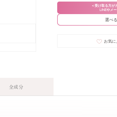
Luscious Berry
○
選べ
お気に
全成分