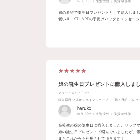
年代:
50代
性別:
女性
肌質:
敏感肌
娘の希望で誕生日プレゼントとして購入しま
愛いJILLSTUARTの手提げバッグとメッセー
娘の誕生日プレゼントに購入しま
カラー：White Floral
購入場所
:公式オンラインショップ
購入目的
:プレゼ
haruko
年代:
40代
性別:
女性
肌質:
乾性肌
高校生の娘の誕生日に購入しました。リップ
娘の誕生日プレゼントで悩んでいましたが、
またこれからも利用させて頂きます！