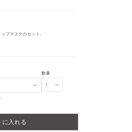
、
リップマスクのセット。
数量
し
トに入れる