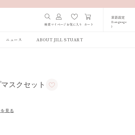
言語設定
(Language
カート
検索
マイページ
お気に入り
)
Japanese /
JAPAN
ニュース
ABOUT JILL STUART
English / JAPAN
Korean / JAPAN
プマスクセット
ーを見る