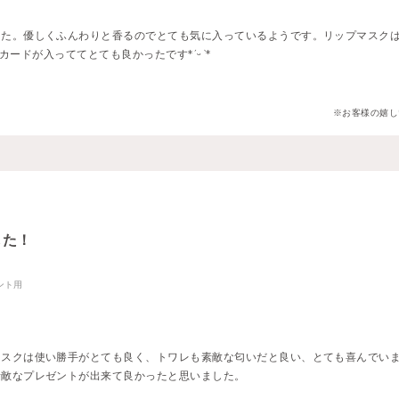
した。優しくふんわりと香るのでとても気に入っているようです。リップマスク
ジカードが入っててとても良かったです*ˊᵕˋ*
※お客様の嬉し
した！
ント用
マスクは使い勝手がとても良く、トワレも素敵な匂いだと良い、とても喜んでい
素敵なプレゼントが出来て良かったと思いました。