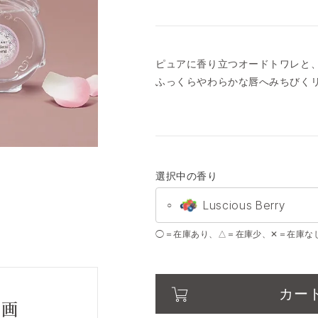
ピュアに香り立つオードトワレと
ふっくらやわらかな唇へみちびく
選択中の香り
Luscious Berry
○
◯＝在庫あり、△＝在庫少、✕＝在庫な
White Floral
○
Milk Tea Blend
○
カー
動画