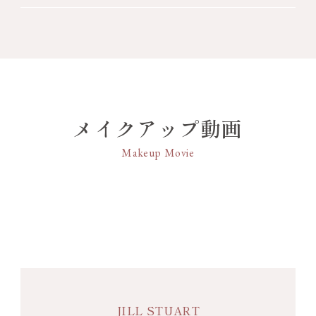
クトミラーのセット。
【ジルスチュアート ホワイトフローラル ハンド
クリーム】
【セット内容】
水・エタノール・エチルヘキサン酸セチル・グリセ
・
ジルスチュアート ホワイトフローラル ハンド
リン・グリセレス－26・BG・トリエチルヘキサノ
クリーム
イン・セテアリルアルコール・水添ヤシ油・ジメチ
・
ジルスチュアート コンパクトミラー ２
コン・ベヘニルアルコール・カミツレ花エキス・シ
・ジルスチュアート プレゼントボックス Ｍ ラ
ア脂・トコフェロール・ヒアルロン酸Na・マドンナ
メイクアップ動画
イフスタイル
リリー根エキス・マヨラナ葉エキス・リン酸アスコ
・ショッパー
ルビルMg・EDTA－2Na・TEA・（アクリル酸Na／
Makeup Movie
・ラッピングサービス対応
アクリロイルジメチルタウリンNa）コポリマー・
（アクリレーツ／アクリル酸アルキル（C10－
※ギフトラッピングをした状態でお届けいたしま
30））クロスポリマー・イソステアリン酸ソルビタ
す。メッセージカードをご希望の場合は、カート画
ン・イソヘキサデカン・オレイン酸ソルビタン・カ
面内にてお好きな絵柄をお選びください。
ルボマー・ステアリン酸・ステアリン酸グリセリ
※ギフトボックスの中にはピンクのペタルを同梱い
ル・ポリソルベート80・マカデミアナッツ脂肪酸フ
たします。
ィトステリル・ラウロイルグルタミン酸ジ（フィト
※当ギフトセットは「プレゼントボックス代」385
ステリル／オクチルドデシル）・水添パーム油・フ
円（税込）を含みます。
ェノキシエタノール・香料
JILL STUART
※画像はイメージです。一個箱ありの商品は、一個