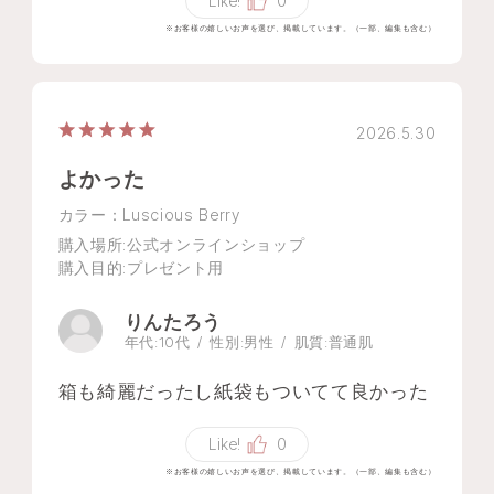
Like!
0
※お客様の嬉しいお声を選び、掲載しています。（一部、編集も含む）
2026.5.30
よかった
カラー：Luscious Berry
購入場所
:公式オンラインショップ
購入目的
:プレゼント用
りんたろう
年代:
10代
性別:
男性
肌質:
普通肌
箱も綺麗だったし紙袋もついてて良かった
Like!
0
※お客様の嬉しいお声を選び、掲載しています。（一部、編集も含む）