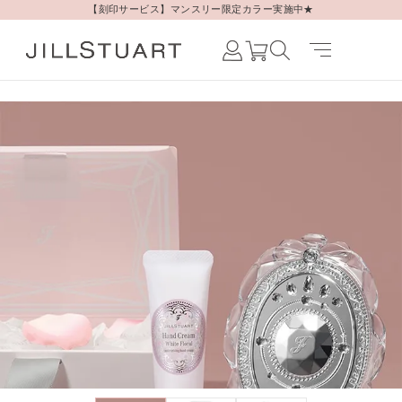
【刻印サービス】マンスリー限定カラー実施中★
Japanese /
JAPAN
English /
JAPAN
Korean /
JAPAN