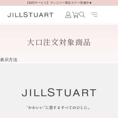
【刻印サービス】マンスリー限定カラー実施中★
Japanese /
JAPAN
English /
大口注文対象商品
JAPAN
Korean /
JAPAN
表示方法
“かわいい”に恋するすべてのひとに。