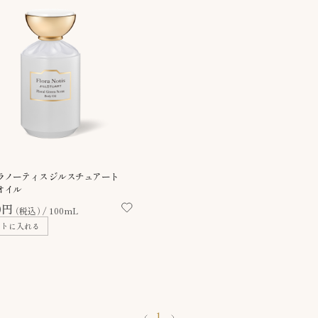
ラノーティス ジルスチュアート
オイル
0円
（税込）
100mL
ートに入れる
1