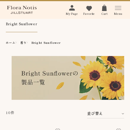
Menu
My Page
Favorite
Cart
Bright Sunflower
ホーム
香り
Bright Sunflower
10件
並び替え