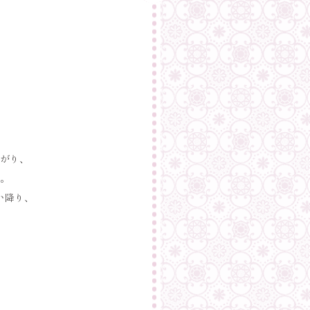
がり、
。
い降り、