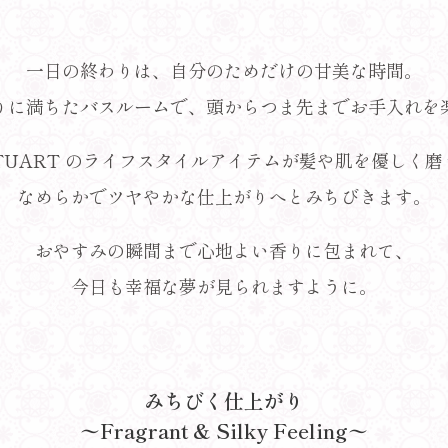
一日の終わりは、
自分のためだけの甘美な時間。
りに満ちた
バスルームで、
頭からつま先まで
お手入れを
STUART の
ライフスタイルアイテムが
髪や肌を優しく
磨
なめらかで
ツヤやかな仕上がりへと
みちびきます。
おやすみの瞬間まで
心地よい香りに包まれて、
今日も幸福な夢が
見られますように。
みちびく仕上がり
〜Fragrant & Silky Feeling〜