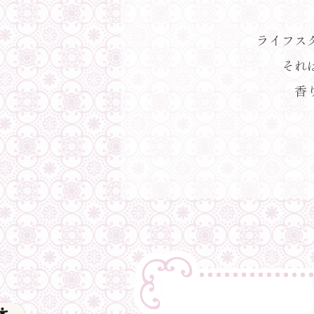
ライフス
それ
香