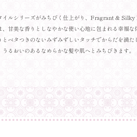
タイルシリーズが
みちびく仕上がり、
Fragrant & Silky
は、
甘美な香りとしなやかな
使い心地に包まれる幸福な
りとベタつきのない
みずみずしいタッチで
からだを満た
うるおいのある
なめらかな髪や肌へと
みちびきます。