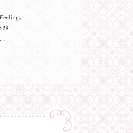
 Feeling。
体験。
し、