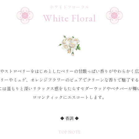
ホワイトフローラル
White Floral
やストロベリーをはじめとした
ベリーの甘酸っぱい香りが
やわらかく広
リーやミュゲ、
オレンジフラワーの
ピュアでクリーンな香りで
魅了する
には
温もりと
深いリラックス感をもたらす
セダーウッドやベチバーが
舞
ロマンティックに
エスコートします。
◆ 香調 ◆
TOP NOTE