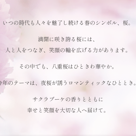
いつの時代も
人々を魅了し続ける
春のシンボル、
桜。
満開に咲き誇る桜には、
人と人をつなぎ、
笑顔の輪を広げる
力があります。
その中でも、
八重桜はひときわ華やか。
今年のテーマは、
夜桜が誘う
ロマンティックなひととき
サクラブーケの
香りとともに
幸せと笑顔を
大切な人へ届けて。