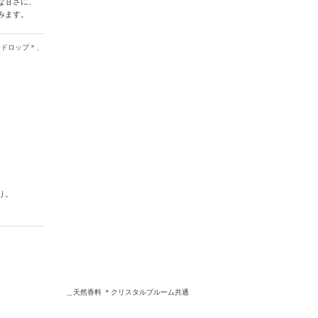
な甘さに、
みます。
ードロップ＊、
り。
＿天然香料
＊クリスタルブルーム共通