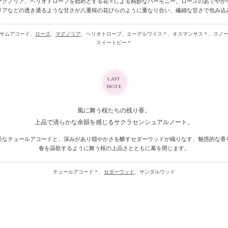
マグノリア、
ヘリオトロープを始めとする
花々による精妙なハーモニー。
ローズのあでやか
リアなどの
透き通るような甘さが
八重桜の花びらのように
重なり合い、
繊細な甘さで
包み込
サムアコード、
ローズ
、
マグノリア
、
ヘリオトロープ、
エーデルワイス＊、
オスマンサス＊、
スノ
スイートピー＊
LAST
NOTE
風に舞う
桜たちの残り香。
上品で清らかな
余韻を感じる
サクラセンシュアルノート。
美なチュールアコードと、
深みがあり穏やかさを醸す
セダーウッドが織りなす、
魅惑的な香
春を謳歌するように舞う
桜の上品さとともに
幕を閉じます。
チュールアコード＊、
セダーウッド
、
サンダルウッド