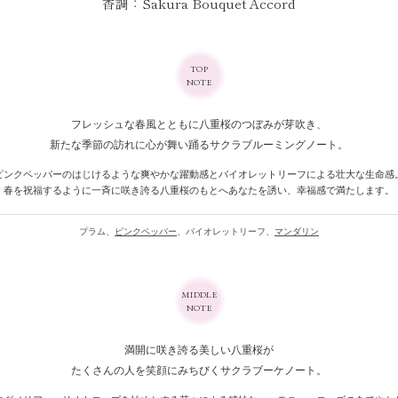
香調
：
Sakura Bouquet Accord
TOP
NOTE
フレッシュな春風とともに
八重桜のつぼみが芽吹き、
新たな季節の訪れに
心が舞い踊る
サクラブルーミングノート。
ピンクペッパーの
はじけるような
爽やかな躍動感と
バイオレットリーフによる
壮大な生命感
春を祝福するように
一斉に咲き誇る
八重桜のもとへ
あなたを誘い、
幸福感で満たします。
プラム、
ピンクペッパー
、
バイオレットリーフ、
マンダリン
MIDDLE
NOTE
満開に咲き誇る
美しい八重桜が
たくさんの人を
笑顔にみちびく
サクラブーケノート。