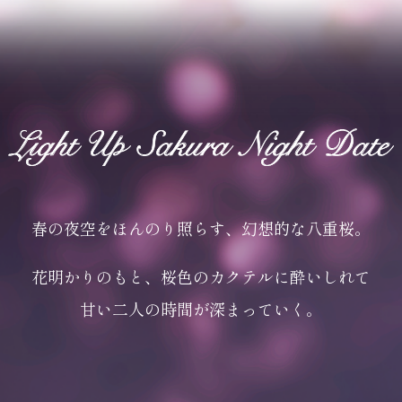
春の夜空をほんのり照らす、
幻想的な八重桜。
花明かりのもと、
桜色のカクテルに
酔いしれて
甘い二人の時間が
深まっていく。