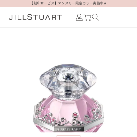
【刻印サービス】マンスリー限定カラー実施中★
Japanese /
JAPAN
English /
JAPAN
Korean /
JAPAN