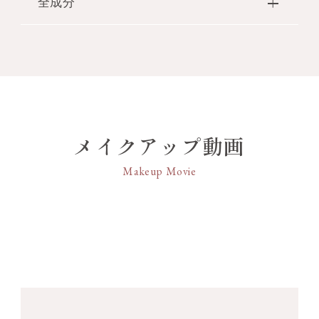
全成分
●光り輝く大きなダイヤモンドをイメージし
スの香りのオードトワレ。
たボトルデザインには、“いつか、本物の大
きなダイヤモンドを”というジルスチュアー
【香りの構成】
エタノール・香料・水・BG・BHT・メトキシ
トからのメッセージを込めて。華やかなティ
Sweet Dreams
ケイヒ酸エチルヘキシル・青1・赤227
アラの装飾は、ライトローズのクリスタルが
果実のようで、花のようで、バニラのよう
散りばめられています。
な。
香りのエッセンスを辿っていくうちに、
甘い夢のような気分にみちびく魅惑的な香
り。
メイクアップ動画
完熟した果実のみずみずしさが溢れるトップ
Makeup Movie
から、
ブーケを抱えているような幸福が香るフロー
ラルへ。
余韻を残すムスクやバニラは、甘い夢を見な
がらまどろむような、
うっとりする心地よさをもたらします。
◆香調◆
TOP NOTE