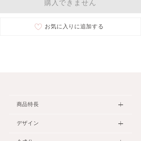
購入できません
お気に入りに追加する
商品特長
デザイン
●完熟した果実のみずみずしさと華やかなフ
ローラルブーケに、うっとりするような甘さ
のバニラをプラスした、スウィートドリーム