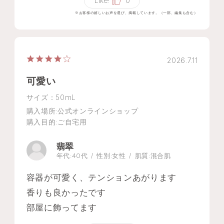
Like!
0
※お客様の嬉しいお声を選び、掲載しています。（一部、編集も含む）
2026.7.11
可愛い
サイズ：50mL
購入場所
:公式オンラインショップ
購入目的
:ご自宅用
翡翠
年代:
40代
性別:
女性
肌質:
混合肌
容器が可愛く、テンションあがります
香りも良かったです
部屋に飾ってます