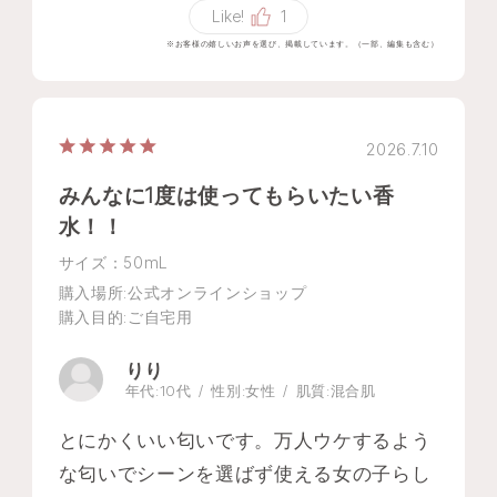
Like!
1
※お客様の嬉しいお声を選び、掲載しています。（一部、編集も含む）
2026.7.10
みんなに1度は使ってもらいたい香
水！！
サイズ：50mL
購入場所
:公式オンラインショップ
購入目的
:ご自宅用
りり
年代:
10代
性別:
女性
肌質:
混合肌
とにかくいい匂いです。万人ウケするよう
な匂いでシーンを選ばず使える女の子らし