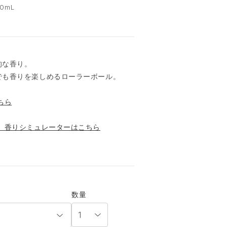
0mL
的な香り。
でも香りを楽しめるローラーボール。
ちら
。香りシミュレーターはこちら
数量