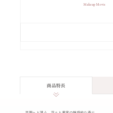
Makeup Movie
商品特長
楽園へと誘う、花々と果実の魅惑的な香り。