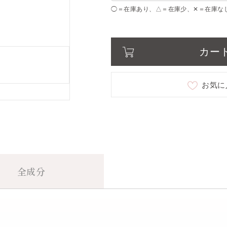
◯＝在庫あり、△＝在庫少、✕＝在庫な
01 white floral
○
03 Fig & Freesia
○
カー
04 Magnolia
○
お気に
07 Strawberry & Tea
○
全成分