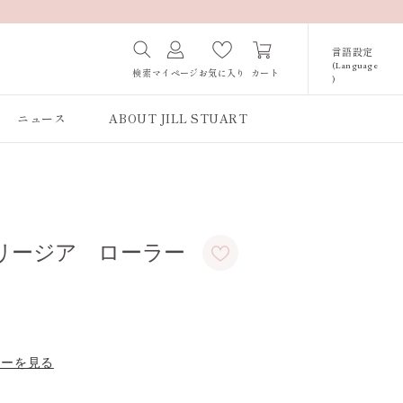
言語設定
(Language
カート
検索
マイページ
お気に入り
)
Japanese /
JAPAN
ニュース
ABOUT JILL STUART
English / JAPAN
Korean / JAPAN
リージア ローラー
ューを見る