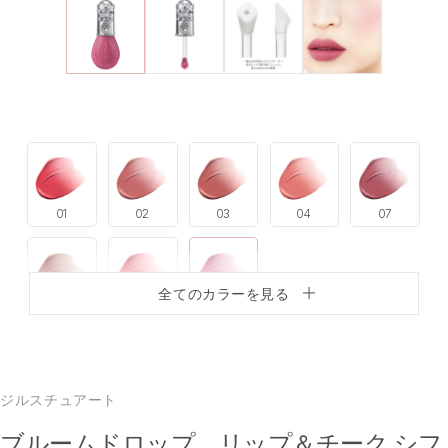
01
02
03
04
07
全てのカラーを見る
08
09
10
ジルスチュアート
ブルームドロップ リップ＆チーク シフ