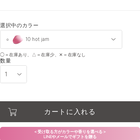
選択中のカラー
10 hot jam
○
◯＝在庫あり、△＝在庫少、✕＝在庫なし
01 kiss bloom
○
数量
02 candy tears
○
03 sunset drop
○
カートに入れる
04 peach humming
○
07 silky mood
○