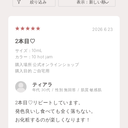
絞り込み
表示：新しい順
2026.6.23
2本目♡
サイズ：10mL
カラー：10 hot jam
購入場所
:公式オンラインショップ
購入目的
:ご自宅用
ティアラ
年代:
30代
性別:
無回答
肌質:
敏感肌
2本目♡リピートしています。
発色良いし食べても全く落ちない。
お化粧するのが楽しくなります！