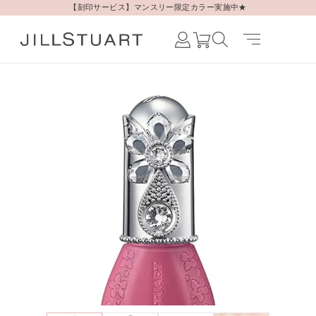
【刻印サービス】マンスリー限定カラー実施中★
Japanese /
JAPAN
English /
JAPAN
Korean /
JAPAN