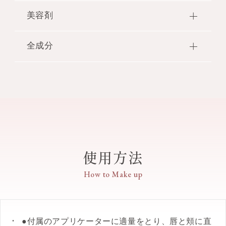
ラーから、明るく鮮やかなピュアレッドと深みのあ
●花からこぼれおちる優しい涙のしずくをイメー
るカシスの2色が仲間入り。
美容剤
ジ。ボトルは、フラワーパターンのレリーフが入っ
●つけ始めは涙のようにみずみずしくのび広がり、
たデザインで、咲き誇る可憐な花を表現していま
ソフトマットな質感へと変化します。
●保湿：ローズマリーエキス・ラベンダーオイル・
す。
全成分
●フラッフィーエモリエントオイル配合で、ベタつ
アボカドオイル・フラッフィーエモリエントオイル
かずうるおい感のある仕上がりを叶えます。
配合
イソドデカン・トリメチルシロキシケイ酸・ワセリ
●オイルが揮発して、皮膜成分が二次付着しない膜
フラッフィーエモリエントオイルはワセリンです。
ン・テトラエチルヘキサン酸ペンタエリスリチル・
をつくるので、美しい発色が長時間持続します。
デシルテトラデカノール・キャンデリラロウ・シリ
●アルコール（エチルアルコール）フリー、パラベ
カ・ジステアルジモニウムヘクトライト・（ビニル
ンフリー。
ジメチコン／メチコンシルセスキオキサン）クロス
●クリスタルフローラルブーケの香り。
ポリマー・アボカド油・アンズ核油・トコフェロー
ル・ラベンダー油・ローズマリー葉エキス・BG・
【カラー】
使用方法
BHT・DPG・PEG－9ポリジメチルシロキシエチル
10 hot jam
ジメチコン・オクチルドデカノール・ジメチコン・
煮詰まったジャムのような甘さを感じるカシス
How to Make up
ジメチルシリル化シリカ・パラフィン・マイクロク
（ノンパール）
リスタリンワックス・ミネラルオイル・レシチン・
水酸化Al・炭酸Ca・香料・マイカ・酸化チタン・酸
化鉄・黄4・赤202
●付属のアプリケーターに適量をとり、唇と頬に直