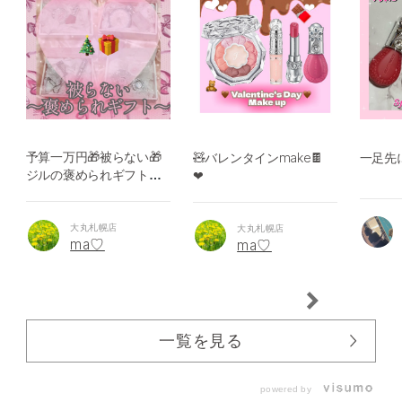
予算一万円🎁被らない🎁
一足先
🧸バレンタインmake🍫
ジルの褒められギフト♡
❤︎
メイクアイテム編
大丸札幌店
大丸札幌店
ma♡
ma♡
一覧を見る
powered by