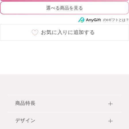
選べる商品を見る
08 cassis bubbles
○
のeギフトとは？
09 lingering spring
○
お気に入りに追加する
10 hot jam
○
商品特長
●咲き誇る花のピュアな涙を連想させるみずみずし
デザイン
いタッチで、唇と頬を優しく彩るリップ&チークカ