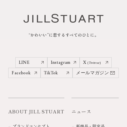
“かわいい”に恋するすべてのひとに。
LINE
Instagram
X
(Twitter)
Facebook
TikTok
メールマガジン
ABOUT JILL STUART
ニュース
ブランドコンセプト
新商品・限定品