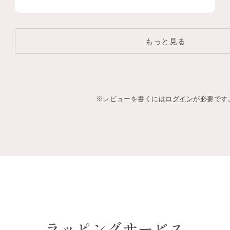
もっと見る
※レビューを書くには
ログイン
が必要です
ラッピングサービス