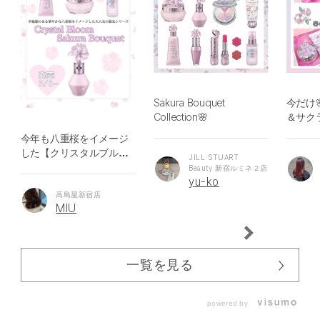
Sakura Bouquet
今だけ
Collection🌸
＆サク
今年も八重桜をイメージ
した【クリスタルブルー
JILL STUART
ムサクラブーケシリー
Beauty 新宿ルミネ２店
ズ】登場🌸
yu-ko
高島屋新宿店
MIU
一覧を見る
powered by