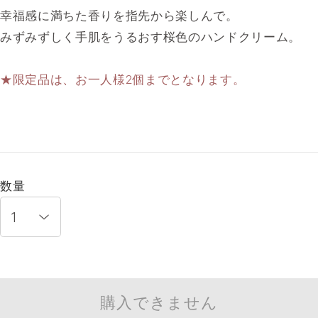
幸福感に満ちた香りを指先から楽しんで。
みずみずしく手肌をうるおす桜色のハンドクリーム。
★限定品は、お一人様2個までとなります。
数量
購入できません