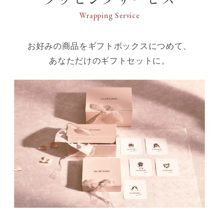
Wrapping Service
お好みの商品をギフトボックスにつめて、
あなただけのギフトセットに。