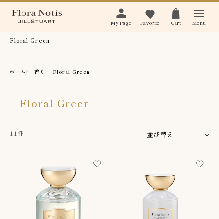
Menu
My Page
Favorite
Cart
Floral Green
ホーム
香り
Floral Green
Floral Green
11件
並び替え