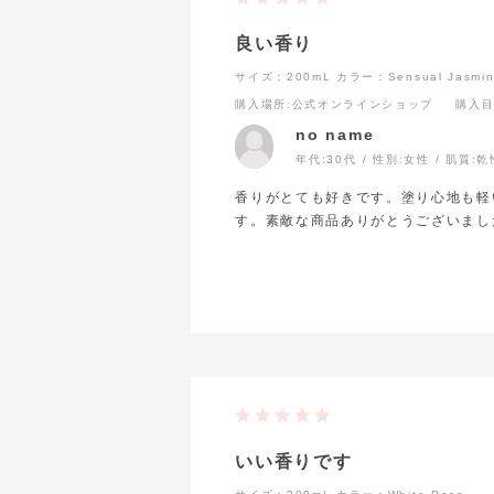
良い香り
サイズ：200mL
カラー：Sensual Jasmi
購入場所
:公式オンラインショップ
購入
no name
年代:
30代
性別:
女性
肌質:
乾
香りがとても好きです。塗り心地も軽
す。素敵な商品ありがとうございまし
いい香りです