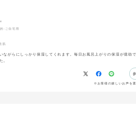
ne
目的
:ご自宅用
性肌
いながらにしっかり保湿してくれます。毎日お風呂上がりの保湿が億劫
た。
※お客様の嬉しいお声を