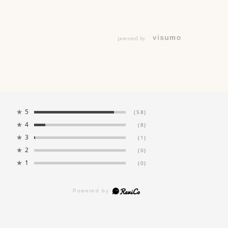
powered by
★
5
(58)
★
4
(8)
★
3
(1)
★
2
(0)
★
1
(0)