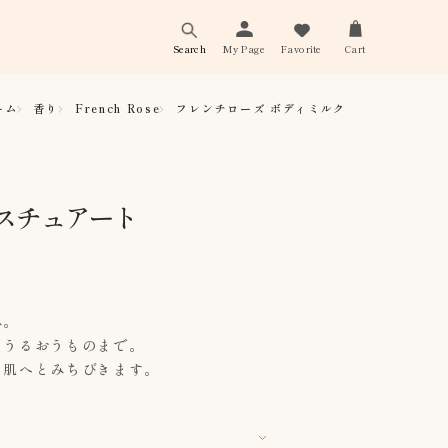
Search
My Page
Favorite
Cart
ーム
香り
French Rose
フレンチローズ ボディミルク
スチュアート
み。
とうるおうものまで。
い肌へとみちびきます。