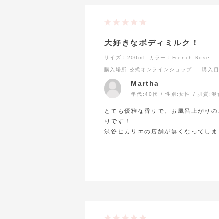
大好きなボディミルク！
サイズ：200mL
カラー：French Rose
購入場所
:公式オンラインショップ
購入
Martha
年代:
40代
性別:
女性
肌質:
混
とても優雅な香りで、お風呂上がりの
りです！
渋谷ヒカリエの店舗が無くなってしま