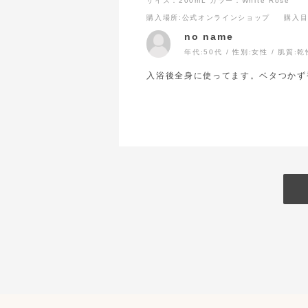
サイズ：200mL
カラー：White Rose
購入場所
:公式オンラインショップ
購入
no name
年代:
50代
性別:
女性
肌質:
乾
入浴後全身に使ってます。ベタつかず