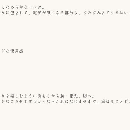
りとなめらかなミルク。
香りに包まれて、乾燥が気になる部分も、すみずみまでうるおい
ードな使用感
香りを楽しむように胸もとから腕・指先、脚へ。
ルをなじませて柔らかくなった肌になじませます。重ねることで