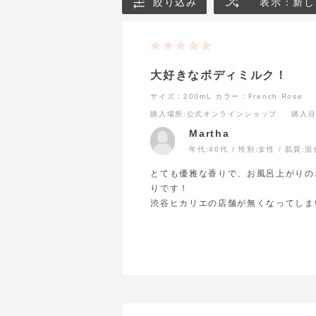
絞り込み
表示：新し
大好きなボディミルク！
サイズ：200mL
カラー：French Rose
購入場所
:公式オンラインショップ
購入
Martha
年代:
40代
性別:
女性
肌質:
混
とても優雅な香りで、お風呂上がりの
りです！
渋谷ヒカリエの店舗が無くなってしま