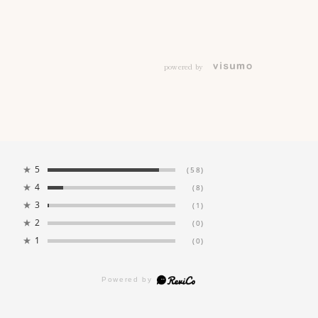
powered by
★
5
(58)
★
4
(8)
★
3
(1)
★
2
(0)
★
1
(0)