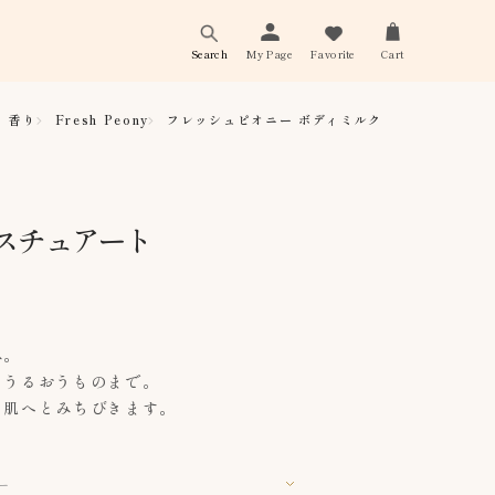
Search
My Page
Favorite
Cart
香り
Fresh Peony
フレッシュピオニー ボディミルク
スチュアート
み。
とうるおうものまで。
い肌へとみちびきます。
ー