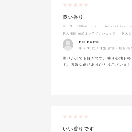
良い香り
サイズ：200mL
カラー：Sensual Jasmi
購入場所
:公式オンラインショップ
購入
no name
年代:
30代
性別:
女性
肌質:
乾
香りがとても好きです。塗り心地も軽
す。素敵な商品ありがとうございまし
いい香りです