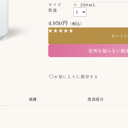
サイズ
200mL
数量
4,950円
（税込）
4.9
（67）
レビューを見
カート
住所を知らない相
お気に入りに保存する
香調
美容成分