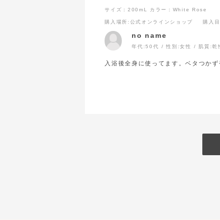
サイズ：200mL
カラー：White Rose
購入場所
:公式オンラインショップ
購入
no name
年代:
50代
性別:
女性
肌質:
乾
入浴後全身に使ってます。ベタつかず