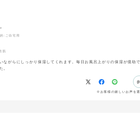
ne
目的
:ご自宅用
性肌
いながらにしっかり保湿してくれます。毎日お風呂上がりの保湿が億劫
た。
※お客様の嬉しいお声を