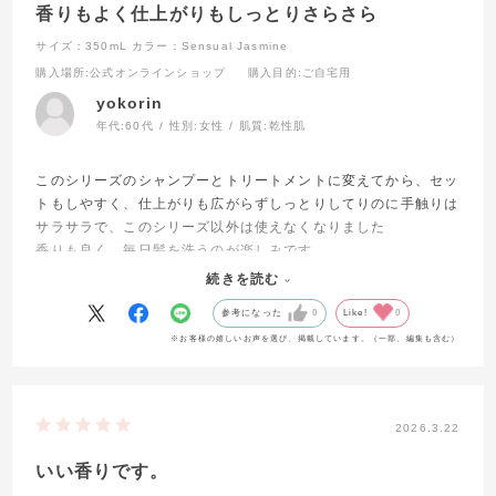
香りもよく仕上がりもしっとりさらさら
サイズ：350mL
カラー：Sensual Jasmine
購入場所
:公式オンラインショップ
購入目的
:ご自宅用
yokorin
年代:
60代
性別:
女性
肌質:
乾性肌
このシリーズのシャンプーとトリートメントに変えてから、セッ
トもしやすく、仕上がりも広がらずしっとりしてりのに手触りは
サラサラで、このシリーズ以外は使えなくなりました
香りも良く、毎日髪を洗うのが楽しみです
みさなんにも、ぜひ使って頂きたいです
続きを読む
参考になった
0
Like!
0
※お客様の嬉しいお声を選び、掲載しています。（一部、編集も含む）
2026.3.22
いい香りです。