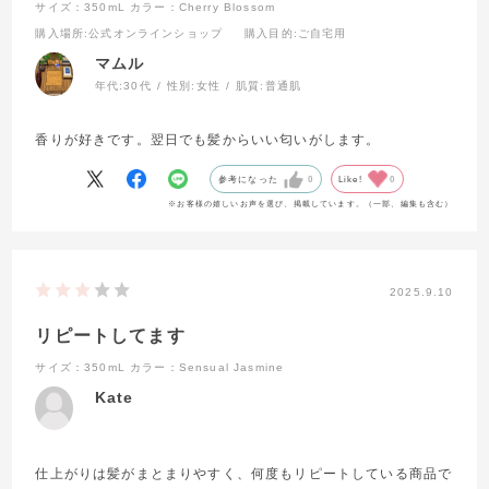
サイズ：350mL
カラー：Cherry Blossom
購入場所
:公式オンラインショップ
購入目的
:ご自宅用
マムル
年代:
30代
性別:
女性
肌質:
普通肌
香りが好きです。翌日でも髪からいい匂いがします。
参考になった
0
Like!
0
※お客様の嬉しいお声を選び、掲載しています。（一部、編集も含む）
2025.9.10
リピートしてます
サイズ：350mL
カラー：Sensual Jasmine
Kate
仕上がりは髪がまとまりやすく、何度もリピートしている商品で