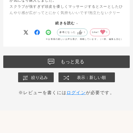
が気になり購入しました。
スクラブが強すぎず頭皮を優しくマッサージするとスーとしたひ
んやり感が広がってとにかく気持ちいいです!泡立たないクリー
ムタイプですが洗い流した後は頭皮がスッキリ軽くなります。こ
続きを読む
れ1本でシャンプーからトリートメントまで完了するので、暑い
日の時短としても手放せません。
参考になった
1
Like!
0
香りも心地よいです!髪もサラサラになります!もう１つストック
※お客様の嬉しいお声を選び、掲載しています。（一部、編集も含む）
で購入する予定です!
もっと見る
絞り込み
表示：新しい順
※レビューを書くには
ログイン
が必要です。