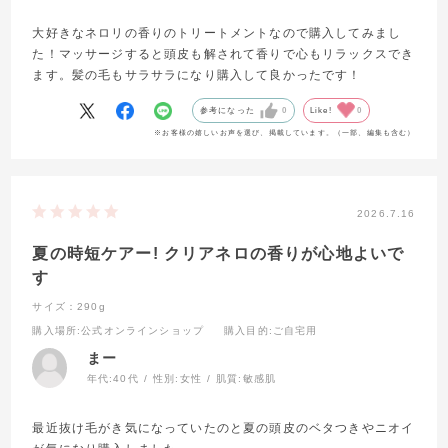
大好きなネロリの香りのトリートメントなので購入してみまし
た！マッサージすると頭皮も解されて香りで心もリラックスでき
ます。髪の毛もサラサラになり購入して良かったです！
参考になった
0
Like!
0
※お客様の嬉しいお声を選び、掲載しています。（一部、編集も含む）
2026.7.16
夏の時短ケアー! クリアネロの香りが心地よいで
す
サイズ：290g
購入場所
:公式オンラインショップ
購入目的
:ご自宅用
まー
年代:
40代
性別:
女性
肌質:
敏感肌
最近抜け毛がき気になっていたのと夏の頭皮のベタつきやニオイ