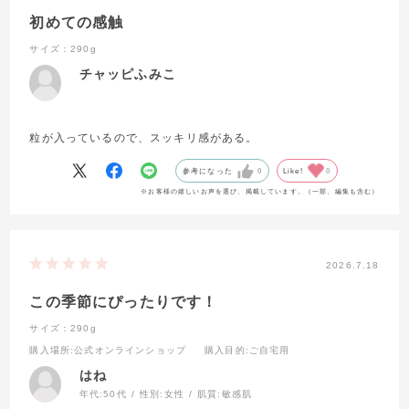
初めての感触
サイズ：290g
チャッピふみこ
粒が入っているので、スッキリ感がある。
参考になった
0
Like!
0
※お客様の嬉しいお声を選び、掲載しています。（一部、編集も含む）
2026.7.18
この季節にぴったりです！
サイズ：290g
購入場所
:公式オンラインショップ
購入目的
:ご自宅用
はね
年代:
50代
性別:
女性
肌質:
敏感肌