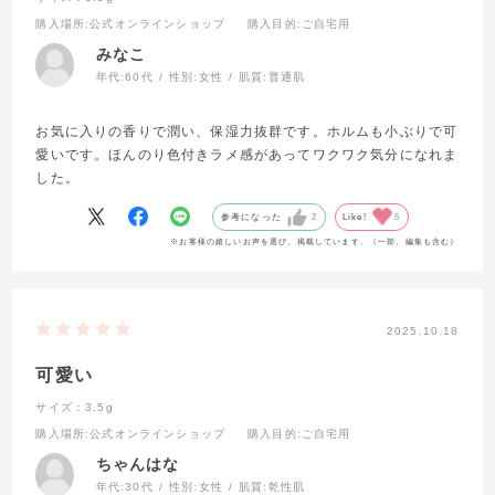
購入場所
:公式オンラインショップ
購入目的
:ご自宅用
みなこ
年代:
60代
性別:
女性
肌質:
普通肌
お気に入りの香りで潤い、保湿力抜群です。ホルムも小ぶりで可
愛いです。ほんのり色付きラメ感があってワクワク気分になれま
した。
参考になった
2
Like!
5
※お客様の嬉しいお声を選び、掲載しています。（一部、編集も含む）
2025.10.18
可愛い
サイズ：3.5g
購入場所
:公式オンラインショップ
購入目的
:ご自宅用
ちゃんはな
年代:
30代
性別:
女性
肌質:
乾性肌