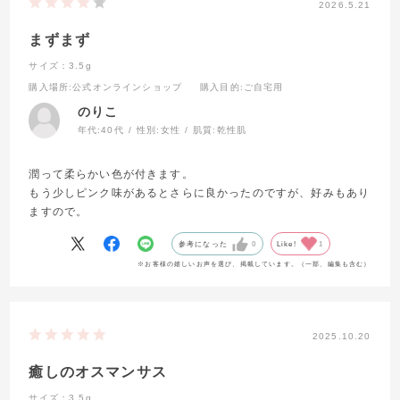
2026.5.21
まずまず
サイズ：3.5g
購入場所
:公式オンラインショップ
購入目的
:ご自宅用
のりこ
年代:
40代
性別:
女性
肌質:
乾性肌
潤って柔らかい色が付きます。
もう少しピンク味があるとさらに良かったのですが、好みもあり
ますので。
参考になった
0
Like!
1
※お客様の嬉しいお声を選び、掲載しています。（一部、編集も含む）
2025.10.20
癒しのオスマンサス
サイズ：3.5g