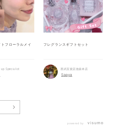
イトフローラルメイ
フレグランスギフトセット
+*:.🎀
up Specialist
西武百貨店池袋本店
米
Saaya
powered by