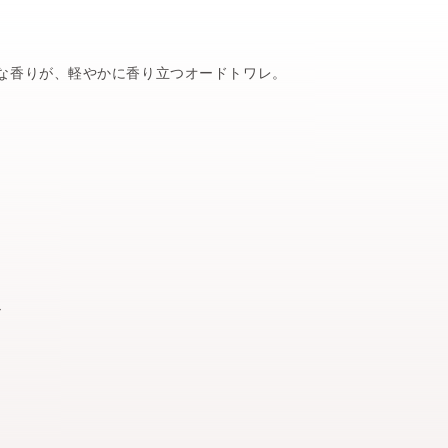
な香りが、軽やかに香り立つオードトワレ。
ィ
ル