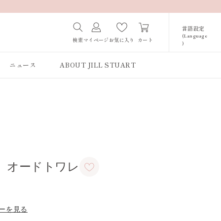
言語設定
(Language
カート
検索
マイページ
お気に入り
)
Japanese /
JAPAN
ニュース
ABOUT JILL STUART
English / JAPAN
Korean / JAPAN
 オードトワレ
ーを見る