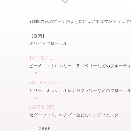
●純白の花のブーケのようにピュアでロマンティック
【香調】
ホワイトフローラル
TOP NOTE
ピーチ、ストロベリー、ラズベリーなどのフルーテ
▼
MIDDLE NOTE
リリー、ミュゲ、オレンジフラワーなどのフローラ
▼
LAST NOTE
セダーウッド
、
ベチバー
などのウッディムスク
天然香料