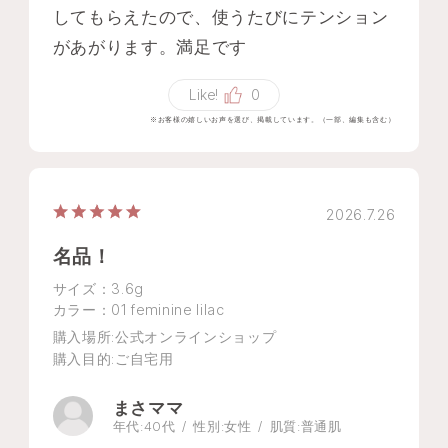
してもらえたので、使うたびにテンション
があがります。満足です
Like!
0
※お客様の嬉しいお声を選び、掲載しています。（一部、編集も含む）
2026.7.26
名品！
サイズ：3.6g
カラー：01 feminine lilac
購入場所
:公式オンラインショップ
購入目的
:ご自宅用
まさママ
年代:
40代
性別:
女性
肌質:
普通肌