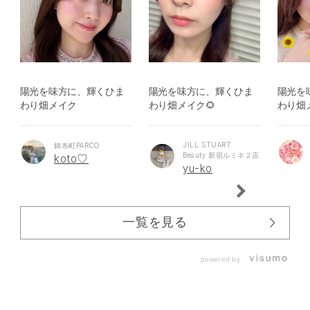
陽光を味方に、輝くひま
陽光を味方に、輝くひま
陽光を
わり畑メイク
わり畑メイク🌻
わり畑
JILL STUART
錦糸町PARCO
Beauty 新宿ルミネ２店
koto♡
yu-ko
一覧を見る
powered by