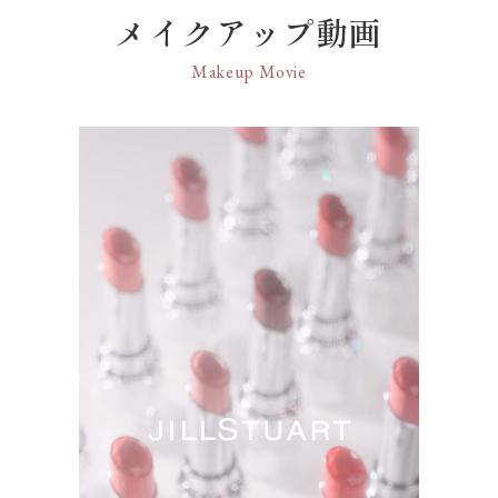
●クリスタルフローラルブーケの香り。
葉エキス・BHT・DPG・PEG－9ポリジメチルシロ
メイクアップ動画
22 chocolate gerbera
○
キシエチルジメチコン・（エチレン／プロピレン）
【カラー】
コポリマー・ジメチコン・トリイソステアリン酸イ
Makeup Movie
11 poppy waltz
23 tender mum
ソプロピルチタン・ハイドロゲンジメチコン・ミネ
○
ワルツのように明るく華やかなサーモンピンク
ラルオイル・メチコン・水酸化Al・炭酸Ca・香料・
（ノンパール）
酸化チタン・酸化鉄・黄4・赤202
24 orchid ornament
○
25 azalea wish
○
110 sunflower bouquet ★限定色
○
112 silky camellia ★限定色
○