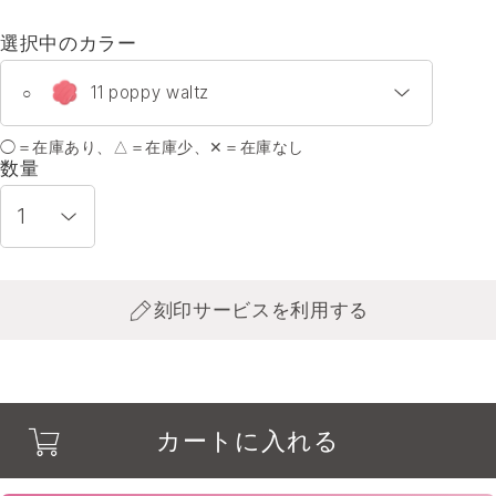
選択中のカラー
11 poppy waltz
○
◯＝在庫あり、△＝在庫少、✕＝在庫なし
01 feminine lilac
○
数量
02 shy peony
○
03 casablanca voyage
○
刻印サービスを利用する
04 milky magnolia
○
05 noble plumeria
○
カートに入れる
06 urban bougainvillea
○