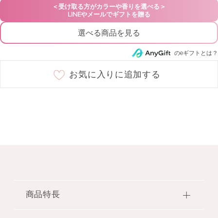
07 ranunculus nocturne
○
選べる商品を見る
08 baked marigold
○
のeギフトとは？
お気に入りに追加する
09 petit cherry
○
10 sakura ribbon
○
11 poppy waltz
○
12 camellia muse
○
13 happy primula
○
商品特長
●なめらかな塗り心地でみずみずしくのび広がり、