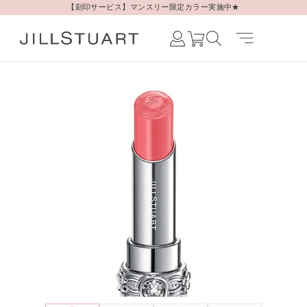
【刻印サービス】マンスリー限定カラー実施中★
Japanese /
JAPAN
English /
JAPAN
Korean /
JAPAN