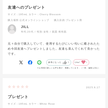
友達へのプレゼント
サイズ：195mL
カラー：Cherry Blossom
購入場所
:公式オンラインショップ
購入目的
:プレゼント用
JILL
年代:
20代
性別:
女性
肌質:
乾性肌
元々自分で購入していて、使用するたびにいい匂いに癒されたた
め今回友達へプレゼントしました。友達も喜んでくれて良かった
です。
参考になった
0
Like!
1
※お客様の嬉しいお声を選び、掲載しています。（一部、編集も含む）
2025.6.17
プレゼント
サイズ：195mL
カラー：White Rose