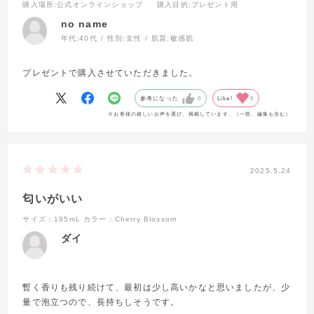
購入場所
:公式オンラインショップ
購入目的
:プレゼント用
no name
年代:
40代
性別:
女性
肌質:
敏感肌
プレゼントで購入させていただきました。
参考になった
0
Like!
0
※お客様の嬉しいお声を選び、掲載しています。（一部、編集も含む）
2025.5.24
匂いがいい
サイズ：195mL
カラー：Cherry Blossom
ダイ
暫く香りも残り続けて、最初は少し高いかなと思いましたが、少
量で泡立つので、長持ちしそうです。